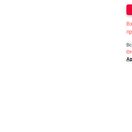
Вз
п
Вс
От
Ар