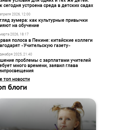
зные условия для одних и тех же детей:
к сегодня устроена среда в детских садах
апреля 2026, 12:00
гляд зумера: как культурные привычки
ияют на обучение
марта 2026, 18:17
рвая полоса в Пекине: китайские коллеги
агодарят «Учительскую газету»
декабря 2025, 21:40
шение проблемы с зарплатами учителей
ебует много времени, заявил глава
инпросвещения
е топ новости
оп блоги