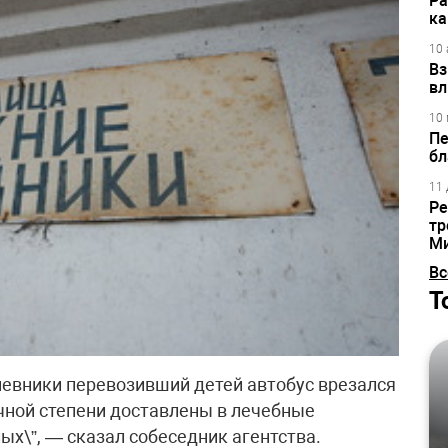
Ра
ка
10 
Вз
вл
10 
Пе
бл
11 
Ре
тр
М
Вс
Т
евники перевозивший детей автобус врезался
чной степени доставлены в лечебные
ых\”, — сказал собеседник агентства.