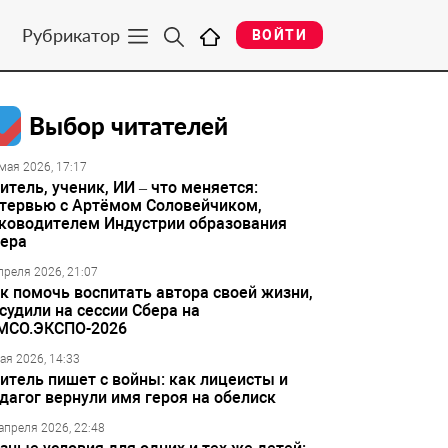
Рубрикатор
ВОЙТИ
Выбор читателей
мая 2026, 17:17
итель, ученик, ИИ – что меняется:
тервью с Артёмом Соловейчиком,
ководителем Индустрии образования
ера
преля 2026, 21:07
к помочь воспитать автора своей жизни,
судили на сессии Сбера на
МСО.ЭКСПО-2026
ая 2026, 14:33
итель пишет с войны: как лицеисты и
дагог вернули имя героя на обелиск
апреля 2026, 22:48