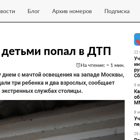
вости
Блог
Архив номеров
Подписка
с детьми попал в ДТП
22 
Уч
ин
На чтение: ≈ 1 мин.
ру
ту днем с мачтой освещения на западе Москвы,
Сб
ли три ребенка и два взрослых, сообщает
9 а
в экстренных службах столицы.
Ка
об
М
8 м
Уч
пе
29 