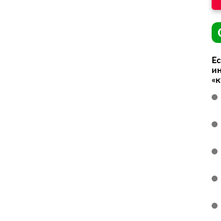
Ес
ин
«