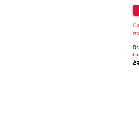
Вз
п
Вс
От
Ар