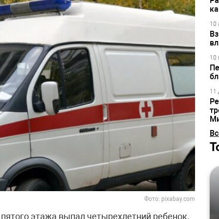
Ра
ка
10 
Вз
вл
10 
Пе
бл
11 
Ре
тр
М
Вс
Т
Фото: pixabay.com
а пятого этажа выпал четырехлетний ребенок.