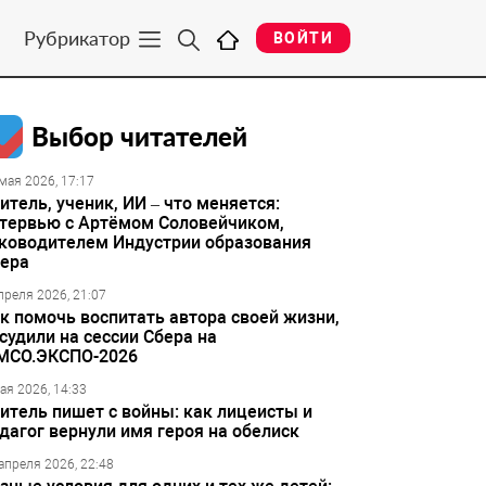
Рубрикатор
ВОЙТИ
Выбор читателей
мая 2026, 17:17
итель, ученик, ИИ – что меняется:
тервью с Артёмом Соловейчиком,
ководителем Индустрии образования
ера
преля 2026, 21:07
к помочь воспитать автора своей жизни,
судили на сессии Сбера на
МСО.ЭКСПО-2026
ая 2026, 14:33
итель пишет с войны: как лицеисты и
дагог вернули имя героя на обелиск
апреля 2026, 22:48