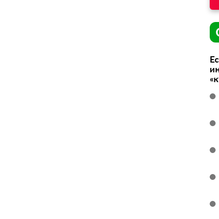
Ес
ин
«