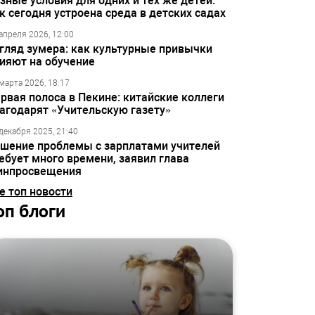
зные условия для одних и тех же детей:
к сегодня устроена среда в детских садах
апреля 2026, 12:00
гляд зумера: как культурные привычки
ияют на обучение
марта 2026, 18:17
рвая полоса в Пекине: китайские коллеги
агодарят «Учительскую газету»
декабря 2025, 21:40
шение проблемы с зарплатами учителей
ебует много времени, заявил глава
инпросвещения
е топ новости
оп блоги