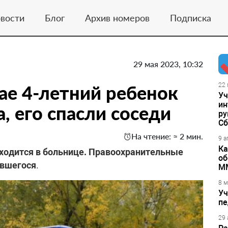
вости
Блог
Архив номеров
Подписка
29 мая 2023, 10:32
ае 4-летний ребенок
22 
Уч
ин
а, его спасли соседи
ру
Сб
На чтение: ≈ 2 мин.
9 а
Ка
ходится в больнице. Правоохранительные
об
ившегося
.
М
8 м
Уч
пе
29 