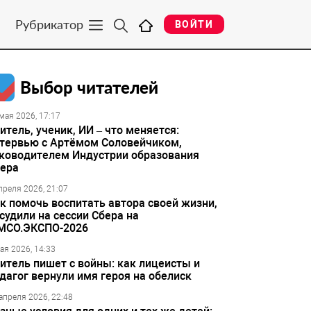
Рубрикатор
ВОЙТИ
Выбор читателей
мая 2026, 17:17
итель, ученик, ИИ – что меняется:
тервью с Артёмом Соловейчиком,
ководителем Индустрии образования
ера
преля 2026, 21:07
к помочь воспитать автора своей жизни,
судили на сессии Сбера на
МСО.ЭКСПО-2026
ая 2026, 14:33
итель пишет с войны: как лицеисты и
дагог вернули имя героя на обелиск
апреля 2026, 22:48