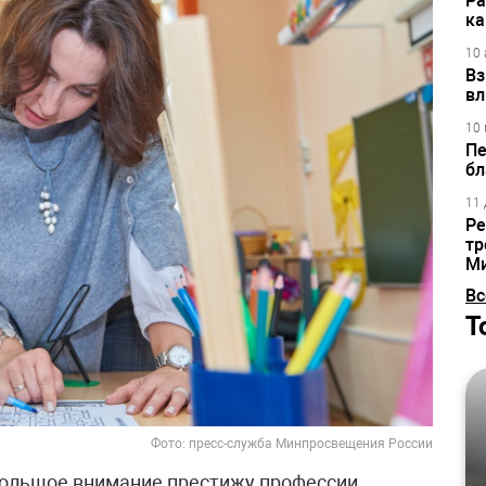
Ра
ка
10 
Вз
вл
10 
Пе
бл
11 
Ре
тр
М
Вс
Т
Фото: пресс-служба Минпросвещения России
большое внимание престижу профессии