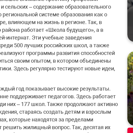
к и сельских – содержание образовательного
о региональной системе образования как о
е, влияющем на жизнь в регионе. Так, в
 района работает «Школа будущего», а в
ей-интернат. Эти учебные заведения
реди 500 лучших российских школ, а также
 реализуют программы развития способностей
литься своим опытом, в котором объединены
ики. Здесь регулярно тестируют новые идеи,
аждый год показывает высокие результаты.
нне поддерживает педагогов. Здесь работает
еди них – 177 школ. Также продолжают активно
дения, стараясь создать детям и взрослым
ах, которые находятся за пределами
т решить жилищный вопрос. Так, десятая их