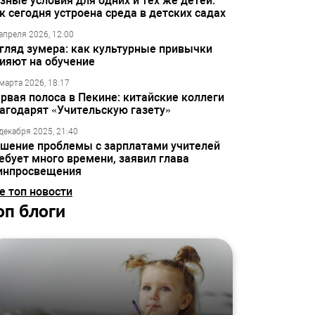
зные условия для одних и тех же детей:
к сегодня устроена среда в детских садах
апреля 2026, 12:00
гляд зумера: как культурные привычки
ияют на обучение
марта 2026, 18:17
рвая полоса в Пекине: китайские коллеги
агодарят «Учительскую газету»
декабря 2025, 21:40
шение проблемы с зарплатами учителей
ебует много времени, заявил глава
инпросвещения
е топ новости
оп блоги