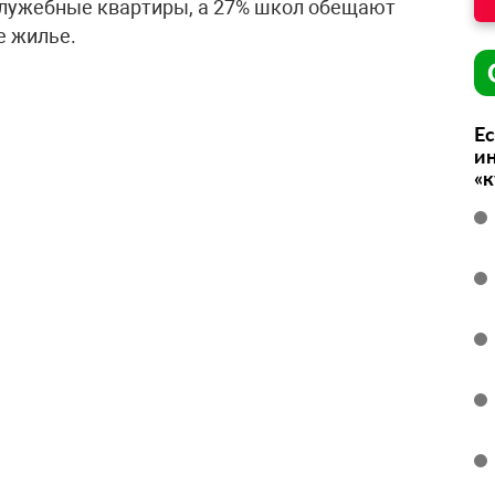
служебные квартиры, а 27% школ обещают
 жилье.
Ес
ин
«