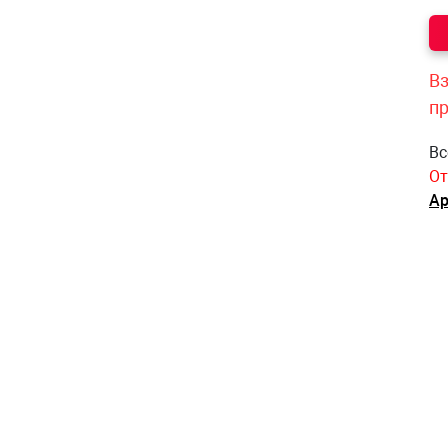
Вз
п
Вс
От
Ар