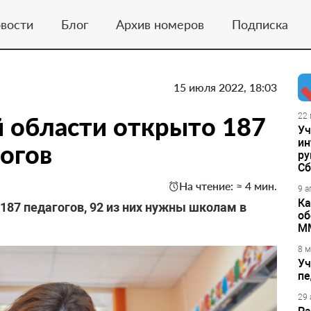
вости
Блог
Архив номеров
Подписка
15 июля 2022, 18:03
 области открыто 187
22 
Уч
ин
гогов
ру
Сб
На чтение: ≈ 4 мин.
9 а
Ка
187 педагогов, 92 из них нужны школам в
об
М
8 м
Уч
пе
29 