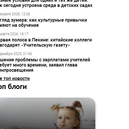
зные условия для одних и тех же детей:
к сегодня устроена среда в детских садах
апреля 2026, 12:00
гляд зумера: как культурные привычки
ияют на обучение
марта 2026, 18:17
рвая полоса в Пекине: китайские коллеги
агодарят «Учительскую газету»
декабря 2025, 21:40
шение проблемы с зарплатами учителей
ебует много времени, заявил глава
инпросвещения
е топ новости
оп блоги