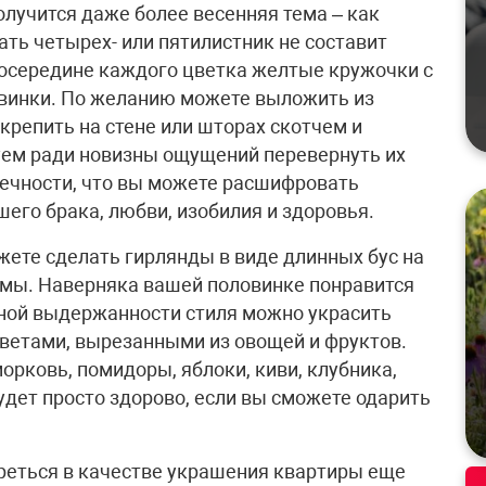
олучится даже более весенняя тема – как
ать четырех- или пятилистник не составит
 посередине каждого цветка желтые кружочки с
евинки. По желанию можете выложить из
крепить на стене или шторах скотчем и
уем ради новизны ощущений перевернуть их
нечности, что вы можете расшифровать
его брака, любви, изобилия и здоровья.
ете сделать гирлянды в виде длинных бус на
амы. Наверняка вашей половинке понравится
лной выдержанности стиля можно украсить
етами, вырезанными из овощей и фруктов.
орковь, помидоры, яблоки, киви, клубника,
будет просто здорово, если вы сможете одарить
реться в качестве украшения квартиры еще