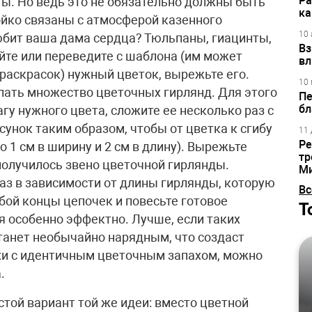
Ра
ты. Но ведь это не обязательно должны быть
ка
йко связаны с атмосферой казенного
10 
юбит ваша дама сердца? Тюльпаны, гиацинты,
Вз
йте или переведите с шаблона (им может
вл
раскрасок) нужный цветок, вырежьте его.
10 
елать множество цветочных гирлянд. Для этого
Пе
бл
у нужного цвета, сложите ее несколько раз с
унок таким образом, чтобы от цветка к сгибу
11 
Ре
 1 см в ширину и 2 см в длину). Вырежьте
тр
 получилось звено цветочной гирлянды.
М
аз в зависимости от длины гирлянды, которую
Вс
бой концы цепочек и повесьте готовое
Т
ся особенно эффектно. Лучше, если таких
станет необычайно нарядным, что создаст
хи с идентичным цветочным запахом, можно
.
стой вариант той же идеи: вместо цветной