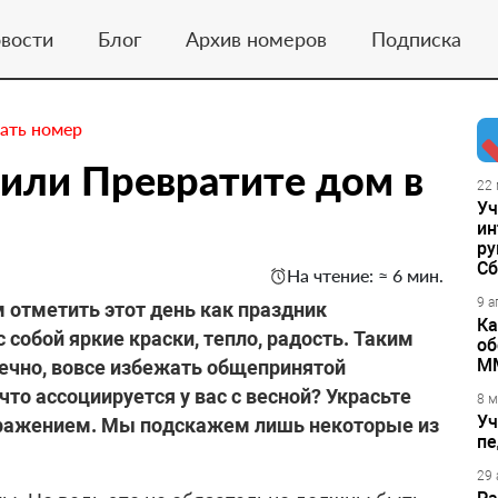
вости
Блог
Архив номеров
Подписка
ать номер
 или Превратите дом в
22 
Уч
ин
ру
Сб
На чтение: ≈ 6 мин.
9 а
 отметить этот день как праздник
Ка
 собой яркие краски, тепло, радость. Таким
об
М
нечно, вовсе избежать общепринятой
то ассоциируется у вас с весной? Украсьте
8 м
Уч
бражением. Мы подскажем лишь некоторые из
пе
29 