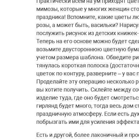
Практически всем на ум приходят цве
мимозы, которые у многих женщин сто
праздника! Вспомните, какие цветы л
розы, а может быть, васильки? Нарису
послужить рисунок из детских книжек-
Теперь на его основе можно будет сд
возьмите двустороннюю цветную бумаг
учетом размера шаблона. Обведите рис
тянулась короткая полоска (достаточно
цветок по контуру, разверните – у вас
Проделайте эту операцию несколько р
вы хотите получить. Склейте между со
изделие туда, где оно будет смотреть
гирлянд будет много, тогда весь дом 
праздничную атмосферу. Если есть ду
побрызгать ими для усиления эффекта
Есть и другой, более лаконичный и про