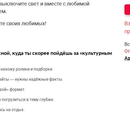
 выключите свет и вместе с любимой
ем.
те своих любимых!
Вз
п
Вс
От
сной, куда ты скорее пойдёшь за «культурным
Ар
 нахожу ролики и подборки.
сайты — нужны надёжные факты.
вой» формат.
 погрузиться в тему глубже.
сь на отдых.