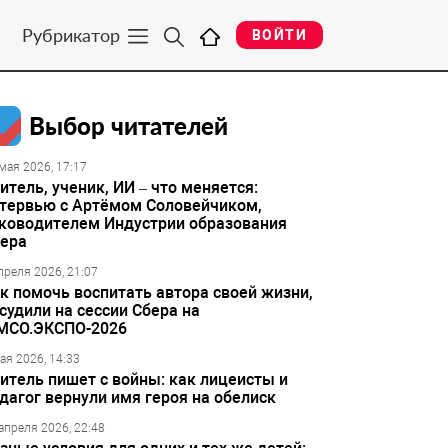
Рубрикатор
ВОЙТИ
Выбор читателей
мая 2026, 17:17
итель, ученик, ИИ – что меняется:
тервью с Артёмом Соловейчиком,
ководителем Индустрии образования
ера
преля 2026, 21:07
к помочь воспитать автора своей жизни,
судили на сессии Сбера на
МСО.ЭКСПО-2026
ая 2026, 14:33
итель пишет с войны: как лицеисты и
дагог вернули имя героя на обелиск
апреля 2026, 22:48