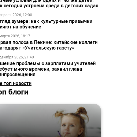
зные условия для одних и тех же детей:
к сегодня устроена среда в детских садах
апреля 2026, 12:00
гляд зумера: как культурные привычки
ияют на обучение
марта 2026, 18:17
рвая полоса в Пекине: китайские коллеги
агодарят «Учительскую газету»
декабря 2025, 21:40
шение проблемы с зарплатами учителей
ебует много времени, заявил глава
инпросвещения
е топ новости
оп блоги