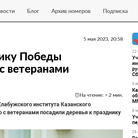
вости
Блог
Архив номеров
Подписка
5 мая 2023, 20:58
нику Победы
22 
Уч
ин
с ветеранами
ру
Сб
9 а
Ка
На чтение: ≈ 2 мин.
об
М
лабужского института Казанского
8 м
 с ветеранами посадили деревья к празднику
Уч
пе
29 