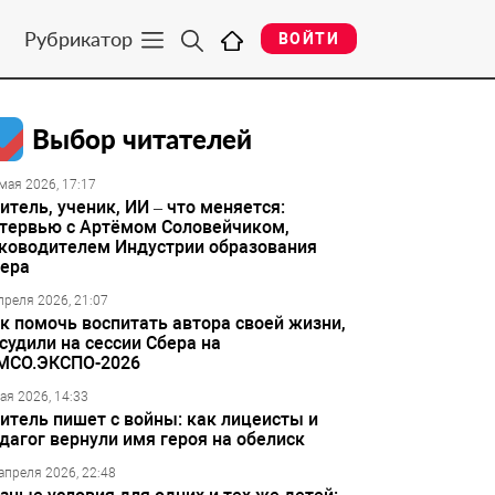
Рубрикатор
ВОЙТИ
Выбор читателей
мая 2026, 17:17
итель, ученик, ИИ – что меняется:
тервью с Артёмом Соловейчиком,
ководителем Индустрии образования
ера
преля 2026, 21:07
к помочь воспитать автора своей жизни,
судили на сессии Сбера на
МСО.ЭКСПО-2026
ая 2026, 14:33
итель пишет с войны: как лицеисты и
дагог вернули имя героя на обелиск
апреля 2026, 22:48