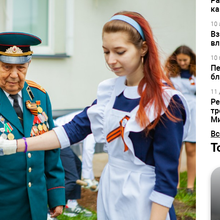
Ра
ка
10 
Вз
вл
10 
Пе
бл
11 
Ре
тр
М
Вс
Т