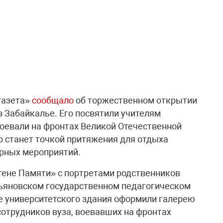
газета»
сообщало
об торжественном открытии
 Забайкалье. Его посвятили учителям
оевали на фронтах Великой Отечественной
р станет точкой притяжения для отдыха
урных мероприятий.
тене Памяти» с портретами родственников
льяновском государственном педагогическом
йе университетского здания оформили галерею
сотрудников вуза, воевавших на фронтах