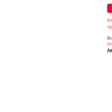
Вз
п
Вс
От
Ар