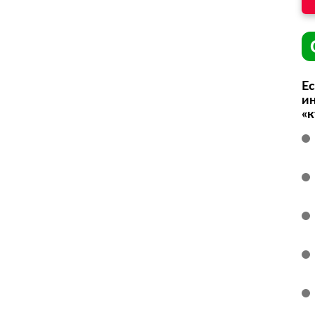
Ес
ин
«