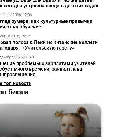
зные условия для одних и тех же детей:
к сегодня устроена среда в детских садах
апреля 2026, 12:00
гляд зумера: как культурные привычки
ияют на обучение
марта 2026, 18:17
рвая полоса в Пекине: китайские коллеги
агодарят «Учительскую газету»
декабря 2025, 21:40
шение проблемы с зарплатами учителей
ебует много времени, заявил глава
инпросвещения
е топ новости
оп блоги