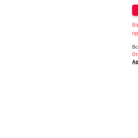
Вз
п
Вс
От
Ар