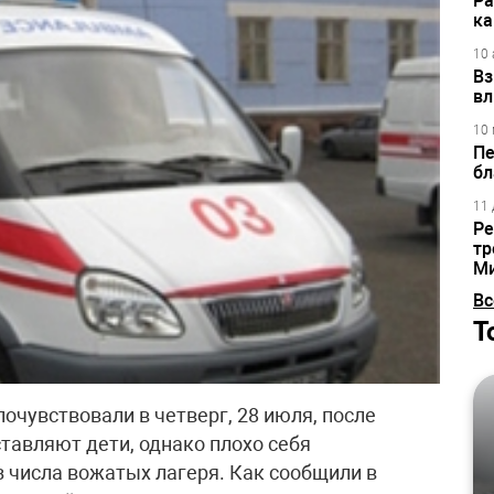
Ра
ка
10 
Вз
вл
10 
Пе
бл
11 
Ре
тр
М
Вс
Т
чувствовали в четверг, 28 июля, после
тавляют дети, однако плохо себя
з числа вожатых лагеря. Как сообщили в