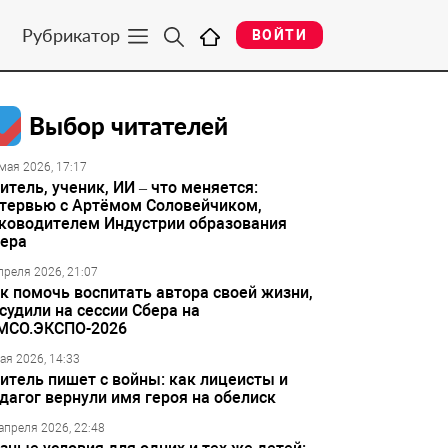
Рубрикатор
ВОЙТИ
Выбор читателей
мая 2026, 17:17
итель, ученик, ИИ – что меняется:
тервью с Артёмом Соловейчиком,
ководителем Индустрии образования
ера
преля 2026, 21:07
к помочь воспитать автора своей жизни,
судили на сессии Сбера на
МСО.ЭКСПО-2026
ая 2026, 14:33
итель пишет с войны: как лицеисты и
дагог вернули имя героя на обелиск
апреля 2026, 22:48