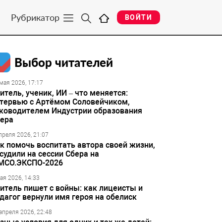
Рубрикатор
ВОЙТИ
Выбор читателей
мая 2026, 17:17
итель, ученик, ИИ – что меняется:
тервью с Артёмом Соловейчиком,
ководителем Индустрии образования
ера
преля 2026, 21:07
к помочь воспитать автора своей жизни,
судили на сессии Сбера на
МСО.ЭКСПО-2026
ая 2026, 14:33
итель пишет с войны: как лицеисты и
дагог вернули имя героя на обелиск
апреля 2026, 22:48