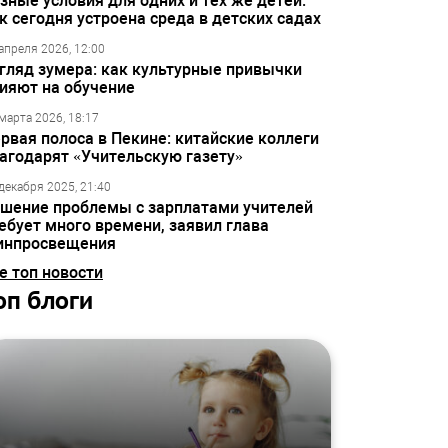
зные условия для одних и тех же детей:
к сегодня устроена среда в детских садах
апреля 2026, 12:00
гляд зумера: как культурные привычки
ияют на обучение
марта 2026, 18:17
рвая полоса в Пекине: китайские коллеги
агодарят «Учительскую газету»
декабря 2025, 21:40
шение проблемы с зарплатами учителей
ебует много времени, заявил глава
инпросвещения
е топ новости
оп блоги