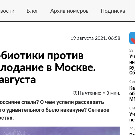
вости
Блог
Архив номеров
Подписка
19 августа 2021, 06:58
робиотики против
22 
Уч
ин
олодание в Москве.
ру
Сб
августа
9 а
Ка
На чтение: ≈ 3 мин.
об
М
россияне спали? О чем успели рассказать
8 м
о удивительного было накануне? Сетевое
Уч
остях.
пе
29 