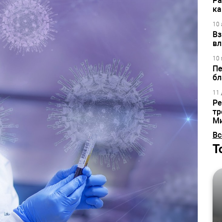
Ра
ка
10 
Вз
вл
10 
Пе
бл
11 
Ре
тр
М
Вс
Т