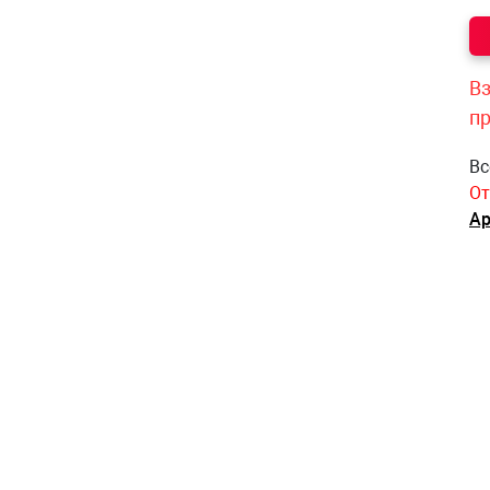
Вз
п
Вс
От
Ар