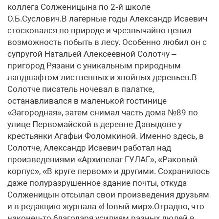
коллега Солженицына по 2‑й школе
О.Б.Суслович.В лагерные годы Александр Исаевич
стосковался по природе и чрезвычайно ценил
возможность побыть в лесу. Особенно любил он с
супругой Натальей Алексеевной Солотчу –
пригород Рязани с уникальным природным
ландшафтом лиственных и хвойных деревьев.В
Солотче писатель ночевал в палатке,
останавливался в маленькой гостинице
«Загородная», затем снимал часть дома №89 по
улице Первомайской в деревне Давыдове у
крестьянки Агафьи Фоломкиной. Именно здесь, в
Солотче, Александр Исаевич работал над
произведениями «Архипелаг ГУЛАГ», «Раковый
корпус», «В круге первом» и другими. Сохранилось
даже полуразрушенное здание почты, откуда
Солженицын отсылал свои произведения друзьям
и в редакцию журнала «Новый мир».Отрадно, что
наконец-то благодаря усилиям разных людей в