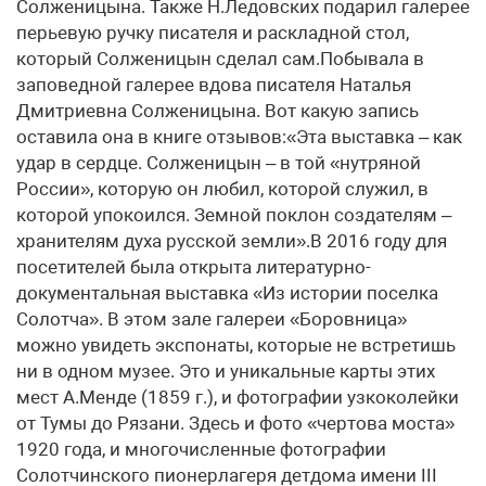
Солженицына. Также Н.Ледовских подарил галерее
перьевую ручку писателя и раскладной стол,
который Солженицын сделал сам.Побывала в
заповедной галерее вдова писателя Наталья
Дмитриевна Солженицына. Вот какую запись
оставила она в книге отзывов:«Эта выставка – как
удар в сердце. Солженицын – в той «нутряной
России», которую он любил, которой служил, в
которой упокоился. Земной поклон создателям –
хранителям духа русской земли».В 2016 году для
посетителей была открыта литературно-
документальная выставка «Из истории поселка
Солотча». В этом зале галереи «Боровница»
можно увидеть экспонаты, которые не встретишь
ни в одном музее. Это и уникальные карты этих
мест А.Менде (1859 г.), и фотографии узкоколейки
от Тумы до Рязани. Здесь и фото «чертова моста»
1920 года, и многочисленные фотографии
Солотчинского пионерлагеря детдома имени III