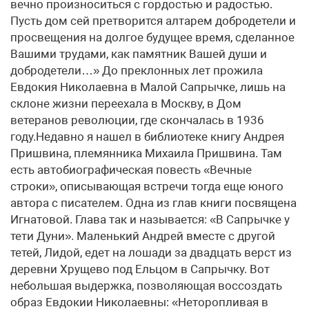
вечно произноситься с гордостью и радостью.
Пусть дом сей претворится алтарем добродетели и
просвещения на долгое будущее время, сделанное
Вашими трудами, как памятник Вашей души и
добродетели…» До преклонных лет прожила
Евдокия Николаевна в Малой Сапрычке, лишь на
склоне жизни переехала в Москву, в Дом
ветеранов революции, где скончалась в 1936
году.Недавно я нашел в библиотеке книгу Андрея
Пришвина, племянника Михаила Пришвина. Там
есть автобиографическая повесть «Вечные
строки», описывающая встречи тогда еще юного
автора с писателем. Одна из глав книги посвящена
Игнатовой. Глава так и называется: «В Сапрычке у
тети Дуни». Маленький Андрей вместе с другой
тетей, Лидой, едет на лошади за двадцать верст из
деревни Хрущево под Ельцом в Сапрычку. Вот
небольшая выдержка, позволяющая воссоздать
образ Евдокии Николаевны: «Неторопливая в