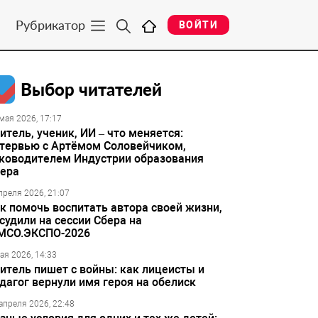
Рубрикатор
ВОЙТИ
Выбор читателей
мая 2026, 17:17
итель, ученик, ИИ – что меняется:
тервью с Артёмом Соловейчиком,
ководителем Индустрии образования
ера
преля 2026, 21:07
к помочь воспитать автора своей жизни,
судили на сессии Сбера на
МСО.ЭКСПО-2026
ая 2026, 14:33
итель пишет с войны: как лицеисты и
дагог вернули имя героя на обелиск
апреля 2026, 22:48