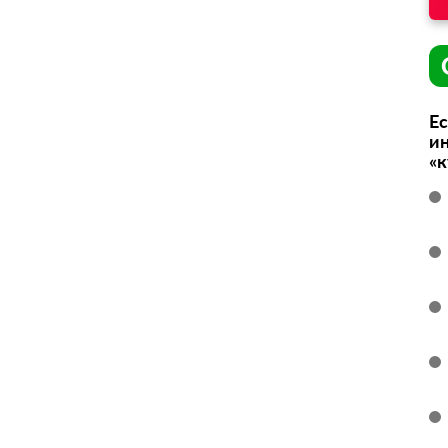
Ес
ин
«