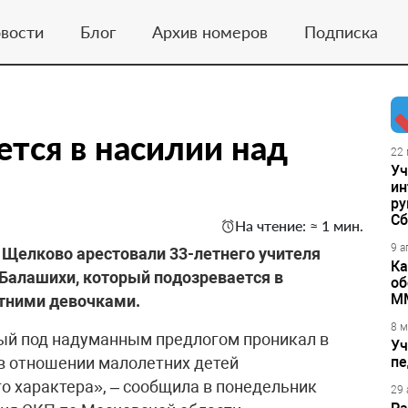
вости
Блог
Архив номеров
Подписка
ется в насилии над
22 
Уч
ин
ру
Сб
На чтение: ≈ 1 мин.
9 а
Щелково арестовали 33-летнего учителя
Ка
Балашихи, который подозревается в
об
М
етними девочками.
8 м
мый под надуманным предлогом проникал в
Уч
в отношении малолетних детей
пе
о характера», – сообщила в понедельник
29 