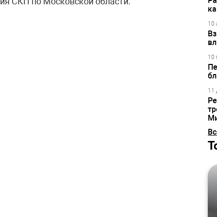
Ра
ия СКП по Московской области.
ка
10 
Вз
вл
10 
Пе
бл
11 
Ре
тр
М
Вс
Т