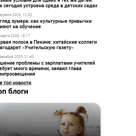
зные условия для одних и тех же детей:
к сегодня устроена среда в детских садах
апреля 2026, 12:00
гляд зумера: как культурные привычки
ияют на обучение
марта 2026, 18:17
рвая полоса в Пекине: китайские коллеги
агодарят «Учительскую газету»
декабря 2025, 21:40
шение проблемы с зарплатами учителей
ебует много времени, заявил глава
инпросвещения
е топ новости
оп блоги