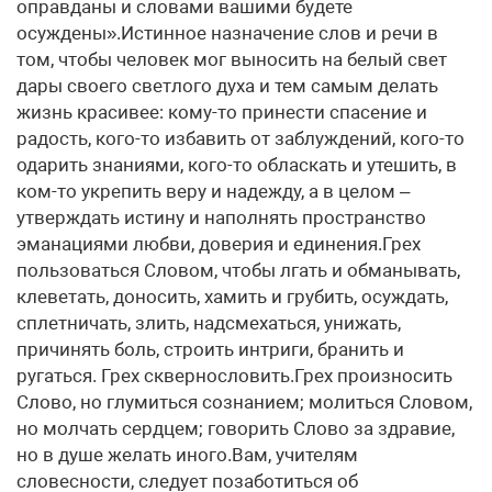
оправданы и словами вашими будете
осуждены».Истинное назначение слов и речи в
том, чтобы человек мог выносить на белый свет
дары своего светлого духа и тем самым делать
жизнь красивее: кому-то принести спасение и
радость, кого-то избавить от заблуждений, кого-то
одарить знаниями, кого-то обласкать и утешить, в
ком-то укрепить веру и надежду, а в целом –
утверждать истину и наполнять пространство
эманациями любви, доверия и единения.Грех
пользоваться Словом, чтобы лгать и обманывать,
клеветать, доносить, хамить и грубить, осуждать,
сплетничать, злить, надсмехаться, унижать,
причинять боль, строить интриги, бранить и
ругаться. Грех сквернословить.Грех произносить
Слово, но глумиться сознанием; молиться Словом,
но молчать сердцем; говорить Слово за здравие,
но в душе желать иного.Вам, учителям
словесности, следует позаботиться об