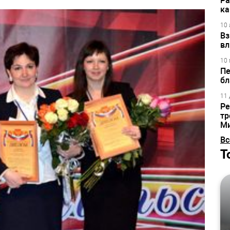
Ра
ка
10 
Вз
вл
10 
Пе
бл
11 
Ре
тр
М
Вс
Т