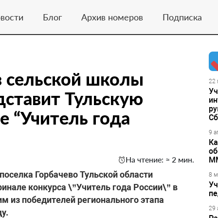
вости
Блог
Архив номеров
Подписка
з сельской школы
22 
Уч
дставит Тульскую
ин
ру
е “Учитель года
Сб
9 а
Ка
об
На чтение: ≈ 2 мин.
М
 поселка Горбачево Тульской области
8 м
Уч
инале конкурса \”Учитель года России\” в
пе
им из победителей регионального этапа
29 
у.