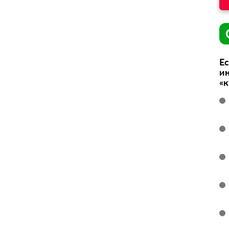
Ес
ин
«