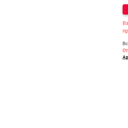
Вз
п
Вс
От
Ар