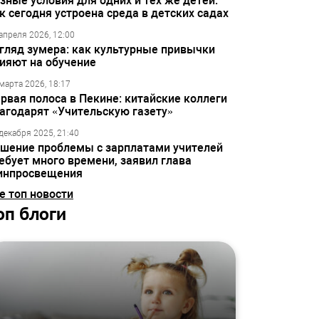
зные условия для одних и тех же детей:
к сегодня устроена среда в детских садах
апреля 2026, 12:00
гляд зумера: как культурные привычки
ияют на обучение
марта 2026, 18:17
рвая полоса в Пекине: китайские коллеги
агодарят «Учительскую газету»
декабря 2025, 21:40
шение проблемы с зарплатами учителей
ебует много времени, заявил глава
инпросвещения
е топ новости
оп блоги