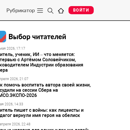
Рубрикатор
ВОЙТИ
Выбор читателей
мая 2026, 17:17
итель, ученик, ИИ – что меняется:
тервью с Артёмом Соловейчиком,
ководителем Индустрии образования
ера
преля 2026, 21:07
к помочь воспитать автора своей жизни,
судили на сессии Сбера на
МСО.ЭКСПО-2026
ая 2026, 14:33
итель пишет с войны: как лицеисты и
дагог вернули имя героя на обелиск
апреля 2026, 22:48