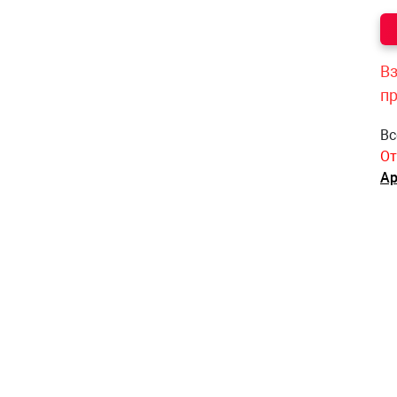
Вз
п
Вс
От
Ар