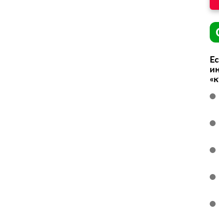
Ес
ин
«