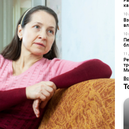
Ра
ка
10 
Вз
вл
10 
Пе
бл
11 
Ре
тр
М
Вс
Т