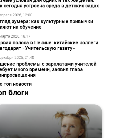
зные условия для одних и тех же детей:
к сегодня устроена среда в детских садах
апреля 2026, 12:00
гляд зумера: как культурные привычки
ияют на обучение
марта 2026, 18:17
рвая полоса в Пекине: китайские коллеги
агодарят «Учительскую газету»
декабря 2025, 21:40
шение проблемы с зарплатами учителей
ебует много времени, заявил глава
инпросвещения
е топ новости
оп блоги