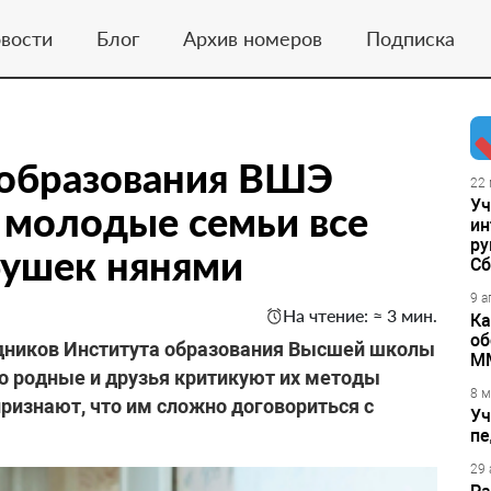
вости
Блог
Архив номеров
Подписка
 образования ВШЭ
22 
Уч
 молодые семьи все
ин
ру
бушек нянями
Сб
9 а
На чтение: ≈ 3 мин.
Ка
об
дников Института образования Высшей школы
М
о родные и друзья критикуют их методы
8 м
признают, что им сложно договориться с
Уч
пе
29 