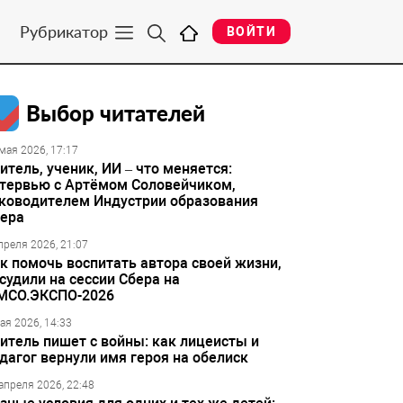
Рубрикатор
ВОЙТИ
Выбор читателей
мая 2026, 17:17
итель, ученик, ИИ – что меняется:
тервью с Артёмом Соловейчиком,
ководителем Индустрии образования
ера
преля 2026, 21:07
к помочь воспитать автора своей жизни,
судили на сессии Сбера на
МСО.ЭКСПО-2026
ая 2026, 14:33
итель пишет с войны: как лицеисты и
дагог вернули имя героя на обелиск
апреля 2026, 22:48