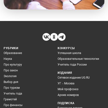
РУБРИКИ
КОНКУРСЫ
Образование
Успешная школа
Наука
Образовательные технологии
Про культуру
Учитель года России
Про закон
ИЗДАНИЯ
Экология
Сетевое издание UG.RU
Выбор дня
УГ – Москва
Про туризм
Мой профсоюз
Учитель года
Архив номеров
Грамотей
ПОДПИСКА
Про финансы
Бумажная версия