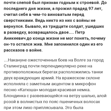
почти слепой был признан годным к строевой. До
последнего дня жизни, а прожил прадед 97 лет,
считал себя в чем-то виноватым перед
сверстниками. Ведь никто из них с войны не
вернулся. Бывало, из тридцати солдат, ушедших
в разведку, возвращалось двое…. Петр
Аникеевич до конца жизни не мог понять, почему
он-то остался жив. Мне запомнился один из его
рассказов о войне.
…Накануне ожесточенных боев на Волге за город
Сталинград почти перпендикулярно реке на
противоположных берегах расположились танки
двух враждующих армий. На вражеском склоне
исполняла с заметным акцентом в микрофон
песню «Катюша» молодая красивая немка.
Блондинка с развевающейся на ветру шалью, алой
розой в волнистых по пояс пшеничных волосах
при этом лихо приплясывала. Это была