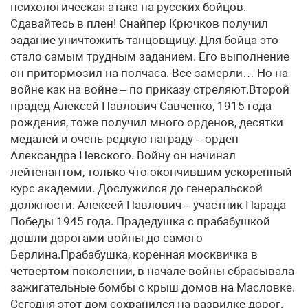
психологическая атака на русских бойцов.
Сдавайтесь в плен! Снайпер Крючков получил
задание уничтожить танцовщицу. Для бойца это
стало самым трудным заданием. Его выполнение
он притормозил на полчаса. Все замерли… Но на
войне как на войне – по приказу стреляют.Второй
прадед Алексей Павлович Савченко, 1915 года
рождения, тоже получил много орденов, десятки
медалей и очень редкую награду – орден
Александра Невского. Войну он начинал
лейтенантом, только что окончившим ускоренный
курс академии. Дослужился до генеральской
должности. Алексей Павлович – участник Парада
Победы 1945 года. Прадедушка с прабабушкой
дошли дорогами войны до самого
Берлина.Прабабушка, коренная москвичка в
четвертом поколении, в начале войны сбрасывала
зажигательные бомбы с крыш домов на Масловке.
Сегодня этот дом сохранился на развилке дорог.