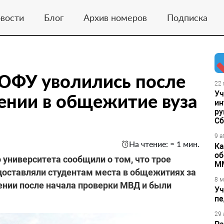
вости
Блог
Архив номеров
Подписка
 ЮФУ уволились после
22 
Уч
ении в общежитие вуза
ин
ру
Сб
9 а
На чтение: ≈ 1 мин.
Ка
об
университета сообщили о том, что трое
М
доставляли студентам места в общежитиях за
8 м
нении после начала проверки МВД и были
Уч
пе
29 