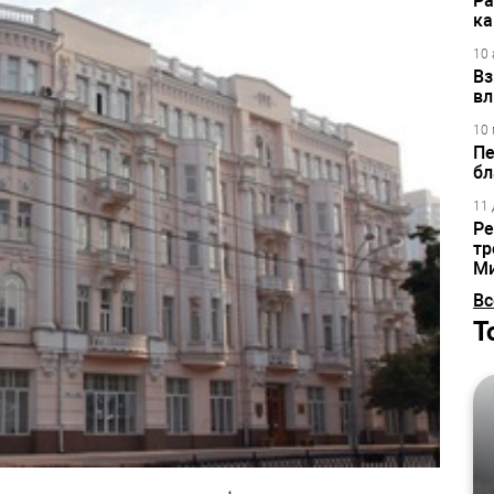
Ра
ка
10 
Вз
вл
10 
Пе
бл
11 
Ре
тр
М
Вс
Т