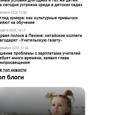
зные условия для одних и тех же детей:
к сегодня устроена среда в детских садах
апреля 2026, 12:00
гляд зумера: как культурные привычки
ияют на обучение
марта 2026, 18:17
рвая полоса в Пекине: китайские коллеги
агодарят «Учительскую газету»
декабря 2025, 21:40
шение проблемы с зарплатами учителей
ебует много времени, заявил глава
инпросвещения
е топ новости
оп блоги