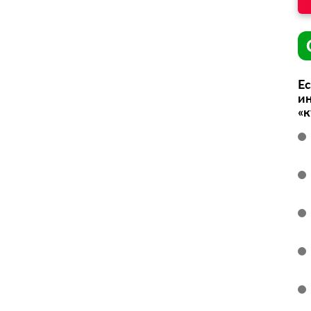
Ес
ин
«