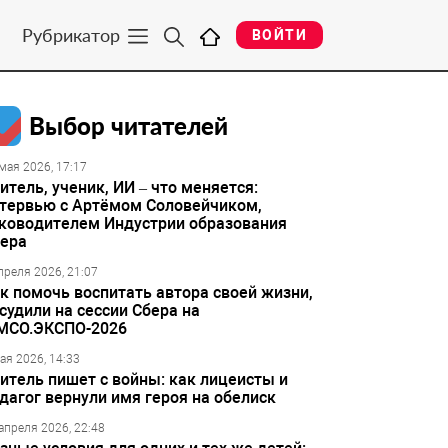
Рубрикатор
ВОЙТИ
Выбор читателей
мая 2026, 17:17
итель, ученик, ИИ – что меняется:
тервью с Артёмом Соловейчиком,
ководителем Индустрии образования
ера
преля 2026, 21:07
к помочь воспитать автора своей жизни,
судили на сессии Сбера на
МСО.ЭКСПО-2026
ая 2026, 14:33
итель пишет с войны: как лицеисты и
дагог вернули имя героя на обелиск
апреля 2026, 22:48