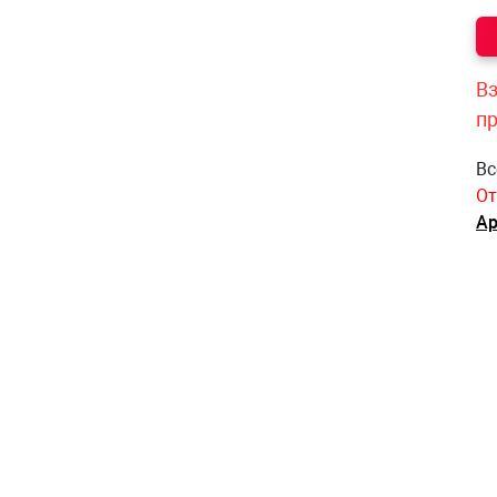
Вз
п
Вс
От
Ар