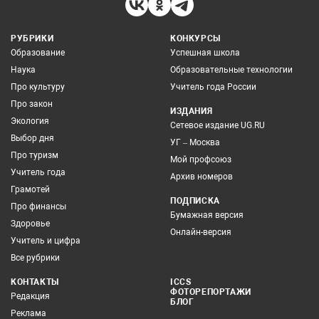
РУБРИКИ
КОНКУРСЫ
Образование
Успешная школа
Наука
Образовательные технологии
Про культуру
Учитель года России
Про закон
ИЗДАНИЯ
Экология
Сетевое издание UG.RU
Выбор дня
УГ – Москва
Про туризм
Мой профсоюз
Учитель года
Архив номеров
Грамотей
ПОДПИСКА
Про финансы
Бумажная версия
Здоровье
Онлайн-версия
Учитель и цифра
Все рубрики
КОНТАКТЫ
ICCS
ФОТОРЕПОРТАЖИ
Редакция
БЛОГ
Реклама