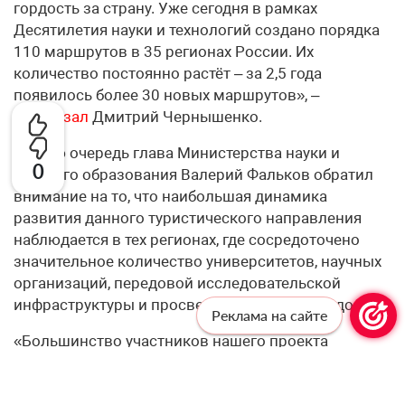
гордость за страну. Уже сегодня в рамках
Десятилетия науки и технологий создано порядка
110 маршрутов в 35 регионах России. Их
количество постоянно растёт – за 2,5 года
появилось более 30 новых маршрутов», –
рассказал
Дмитрий Чернышенко.
В свою очередь глава Министерства науки и
0
высшего образования Валерий Фальков обратил
внимание на то, что наибольшая динамика
развития данного туристического направления
наблюдается в тех регионах, где сосредоточено
значительное количество университетов, научных
организаций, передовой исследовательской
инфраструктуры и просветительских площадок.
Реклама на сайте
«Большинство участников нашего проекта
интересуют объекты, где можно увидеть науку в
действии, а это лаборатории, научные центры,