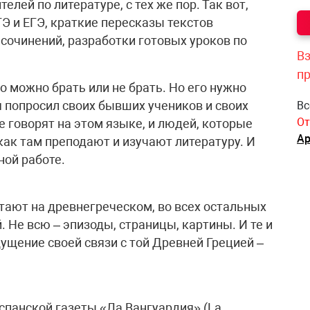
елей по литературе, с тех же пор. Так вот,
ГЭ и ЕГЭ, краткие пересказы текстов
сочинений, разработки готовых уроков по
Вз
п
о можно брать или не брать. Но его нужно
 я попросил своих бывших учеников и своих
Вс
От
 говорят на этом языке, и людей, которые
Ар
 как там преподают и изучают литературу. И
ной работе.
тают на древнегреческом, во всех остальных
. Не всю – эпизоды, страницы, картины. И те и
ущение своей связи с той Древней Грецией –
спанской газеты «Ла Вангуардия» (La