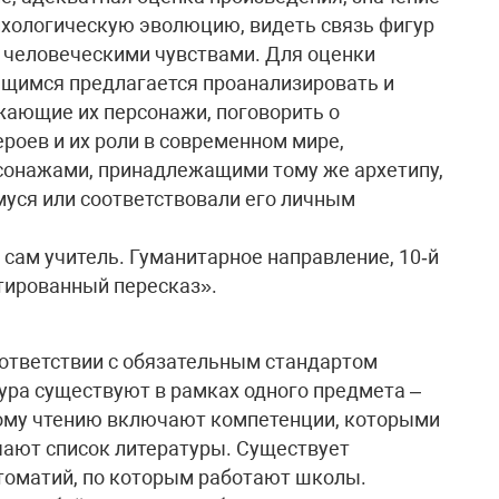
сихологическую эволюцию, видеть связь фигур
 человеческими чувствами. Для оценки
ащимся предлагается проанализировать и
жающие их персонажи, поговорить о
роев и их роли в современном мире,
рсонажами, принадлежащими тому же архетипу,
уся или соответствовали его личным
сам учитель. Гуманитарное направление, 10‑й
тированный пересказ».
ответствии с обязательным стандартом
атура существуют в рамках одного предмета –
скому чтению включают компетенции, которыми
чают список литературы. Существует
томатий, по которым работают школы.