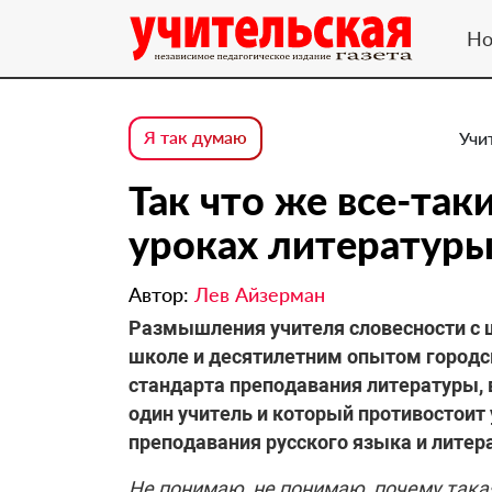
Но
Я так думаю
Учи
Так что же все-так
уроках литературы
Автор:
Лев Айзерман
Размышления учителя словесности с
школе и десятилетним опытом городс
стандарта преподавания литературы, 
один учитель и который противостои
преподавания русского языка и лите
Не понимаю, не понимаю, почему така