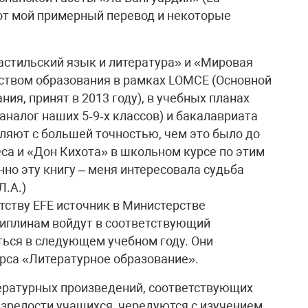
 Вот мой примерный перевод и некоторые
стильский язык и литература» и «Мировая
ством образования в рамках LOMCE (Основной
ия, принят в 2013 году), в учебных планах
аналог наших 5‑9‑х классов) и бакалавриата
еляют с большей точностью, чем это было до
еса и «Дон Кихота» в школьном курсе по этим
но эту книгу – меня интересовала судьба
Л.А.)
ству EFE источник в Министерстве
циплинам войдут в соответствующий
ться в следующем учебном году. Они
рса «Литературное образование».
тературных произведений, соответствующих
зрелости учащихся, чередуются с изучением