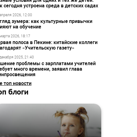
зные условия для одних и тех же детей:
к сегодня устроена среда в детских садах
апреля 2026, 12:00
гляд зумера: как культурные привычки
ияют на обучение
марта 2026, 18:17
рвая полоса в Пекине: китайские коллеги
агодарят «Учительскую газету»
декабря 2025, 21:40
шение проблемы с зарплатами учителей
ебует много времени, заявил глава
инпросвещения
е топ новости
оп блоги