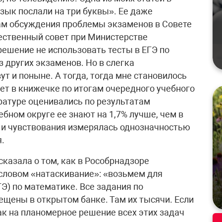
зык послали на три буквы». Ее даже
ам обсуждения проблемы экзаменов в Совете
ственный совет при Министерстве
решение не использовать тесты в ЕГЭ по
з других экзаменов. Но в слегка
т и поныне. А тогда, тогда мне становилось
лет в книжечке по итогам очередного учебного
ратуре оценивались по результатам
чебном округе ее знают на 1,7% лучше, чем в
 и чувствования измерялась однозначностью
.
сказала о том, как в Рособрнадзоре
словом «натаскивание»: «возьмем для
Э) по математике. Все задания по
ещены в открытом банке. Там их тысячи. Если
ак на планомерное решение всех этих задач