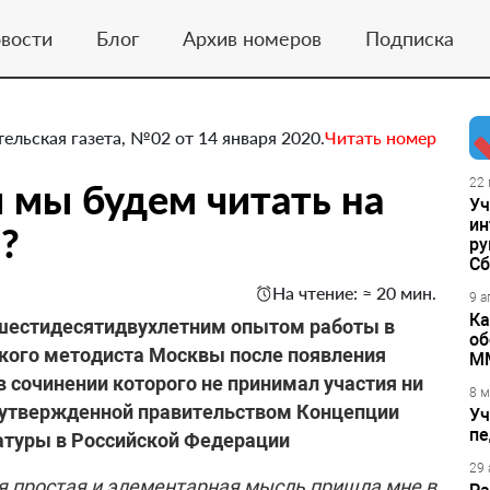
вости
Блог
Архив номеров
Подписка
тельская газета, №02 от 14 января 2020.
Читать номер
и мы будем читать на
22 
Уч
ин
?
ру
Сб
На чтение: ≈ 20 мин.
9 а
Ка
 шестидесятидвухлетним опытом работы в
об
кого методиста Москвы после появления
М
в сочинении которого не принимал участия ни
8 м
т утвержденной правительством Концепции
Уч
пе
ратуры в Российской Федерации
29 
я простая и элементарная мысль пришла мне в