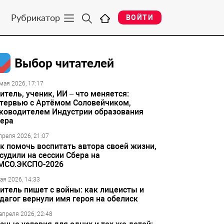
Рубрикатор
ВОЙТИ
Выбор читателей
мая 2026, 17:17
итель, ученик, ИИ – что меняется:
тервью с Артёмом Соловейчиком,
ководителем Индустрии образования
ера
преля 2026, 21:07
к помочь воспитать автора своей жизни,
судили на сессии Сбера на
МСО.ЭКСПО-2026
ая 2026, 14:33
итель пишет с войны: как лицеисты и
дагог вернули имя героя на обелиск
апреля 2026, 22:48