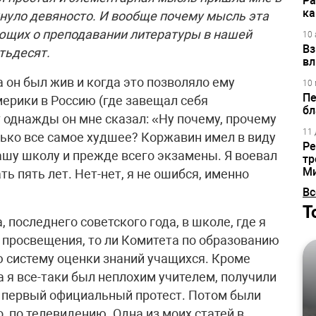
Ра
ка
укнуло девяносто. И вообще почему мысль эта
ающих о преподавании литературы в нашей
10 
Вз
ятьдесят.
вл
 он был жив и когда это позволяло ему
10 
Пе
мерики в Россию (где завещал себя
бл
т однажды он мне сказал: «Ну почему, прочему
11 
ько все самое худшее? Коржавин имел в виду
Ре
ашу школу и прежде всего экзамены. Я воевал
тр
М
ь пять лет. Нет-нет, я не ошибся, именно
Вс
Т
, последнего советского года, в школе, где я
а просвещения, то ли Комитета по образованию
ю систему оценки знаний учащихся. Кроме
а я все-таки был неплохим учителем, получили
ал первый официальный протест. Потом были
о, по телевидению. Одна из моих статей в