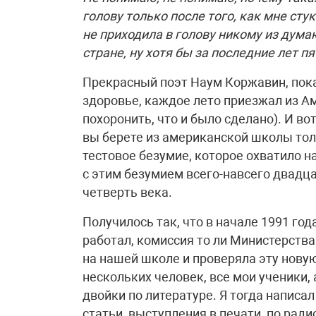
голову только после того, как мне ст
не приходила в голову никому из дум
стране, ну хотя бы за последние лет п
Прекрасный поэт Наум Коржавин, пока
здоровье, каждое лето приезжал из А
похоронить, что и было сделано). И во
вы берете из американской школы тол
тестовое безумие, которое охватило н
с этим безумием всего-навсего двадцат
четверть века.
Получилось так, что в начале 1991 года
работал, комиссия то ли Министерств
на нашей школе и проверяла эту нову
нескольких человек, все мои ученики, 
двойки по литературе. Я тогда напис
статьи, выступления в печати, по ради