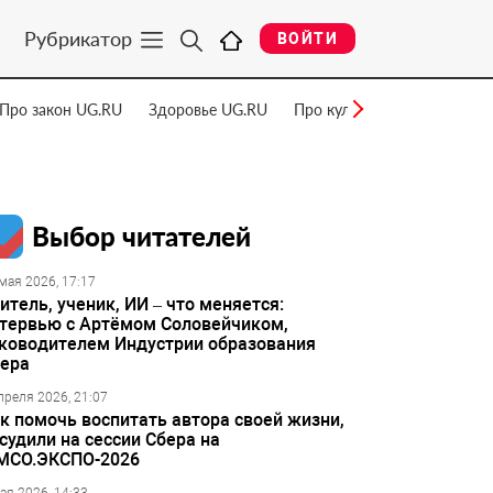
Рубрикатор
ВОЙТИ
Про закон UG.RU
Здоровье UG.RU
Про культуру UG.RU
Нау
Выбор читателей
мая 2026, 17:17
итель, ученик, ИИ – что меняется:
тервью с Артёмом Соловейчиком,
ководителем Индустрии образования
ера
преля 2026, 21:07
к помочь воспитать автора своей жизни,
судили на сессии Сбера на
МСО.ЭКСПО-2026