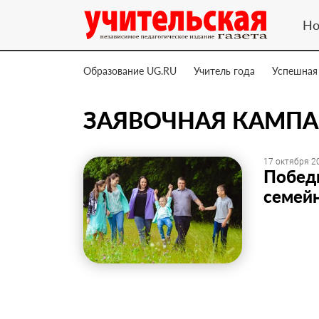
Но
Образование UG.RU
Учитель года
Успешная
ЗАЯВОЧНАЯ КАМП
17 октября 20
Победи
семейн