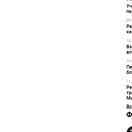
8 м
Уч
пе
29 
Ра
ка
10 
Вз
вл
10 
Пе
бл
11 
Ре
тр
М
Вс
Ф