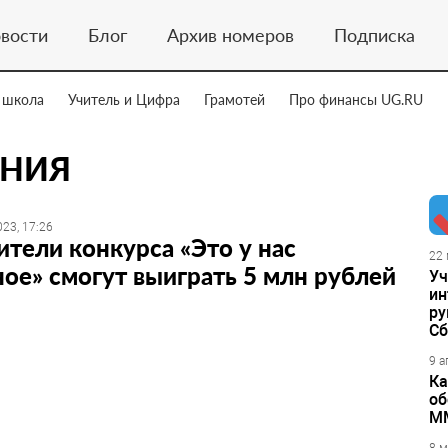
вости
Блог
Архив номеров
Подписка
 школа
Учитель и Цифра
Грамотей
Про финансы UG.RU
АНИЯ
23, 17:26
тели конкурса «Это у нас
22 
ое» смогут выиграть 5 млн рублей
Уч
ин
ру
Сб
9 а
Ка
об
М