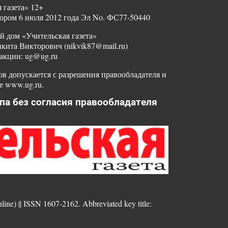
 газета» 12+
ором 6 июля 2012 года Эл No. ФС77-50440
й дом «Учительская газета»
ита Викторович (nikvik87@mail.ru)
акции: ug@ug.ru
в допускается с разрешения правообладателя и
е www.ug.ru.
па без согласия правообладателя
nline) || ISSN 1607-2162. Abbreviated key title: