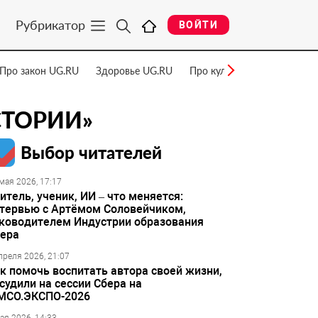
Рубрикатор
ВОЙТИ
Про закон UG.RU
Здоровье UG.RU
Про культуру UG.RU
Нау
СТОРИИ»
Выбор читателей
мая 2026, 17:17
итель, ученик, ИИ – что меняется:
тервью с Артёмом Соловейчиком,
ководителем Индустрии образования
ера
преля 2026, 21:07
к помочь воспитать автора своей жизни,
судили на сессии Сбера на
МСО.ЭКСПО-2026