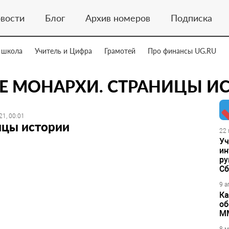
вости
Блог
Архив номеров
Подписка
 школа
Учитель и Цифра
Грамотей
Про финансы UG.RU
Е МОНАРХИ. СТРАНИЦЫ И
21, 00:01
ицы истории
22 
Уч
ин
ру
Сб
9 а
Ка
об
М