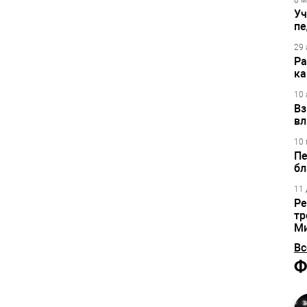
8 м
Уч
пе
29 
Ра
ка
10 
Вз
вл
10 
Пе
бл
11 
Ре
тр
М
Вс
Ф