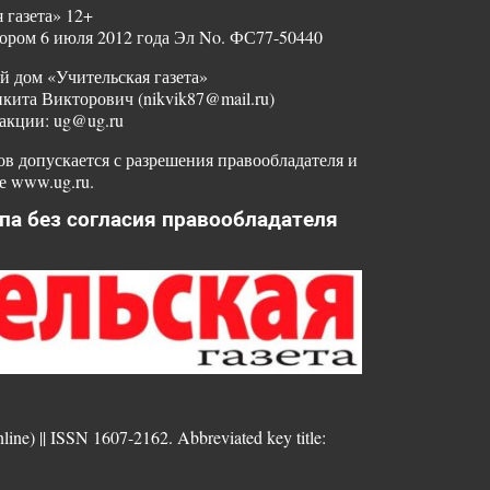
 газета» 12+
ором 6 июля 2012 года Эл No. ФС77-50440
й дом «Учительская газета»
ита Викторович (nikvik87@mail.ru)
акции: ug@ug.ru
в допускается с разрешения правообладателя и
е www.ug.ru.
па без согласия правообладателя
nline) || ISSN 1607-2162. Abbreviated key title: