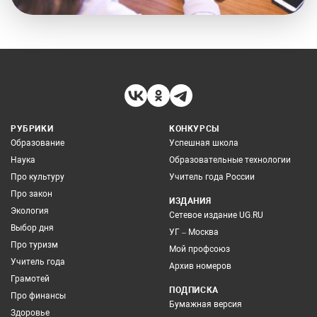
РУБРИКИ
КОНКУРСЫ
Образование
Успешная школа
Наука
Образовательные технологии
Про культуру
Учитель года России
Про закон
ИЗДАНИЯ
Экология
Сетевое издание UG.RU
Выбор дня
УГ – Москва
Про туризм
Мой профсоюз
Учитель года
Архив номеров
Грамотей
ПОДПИСКА
Про финансы
Бумажная версия
Здоровье