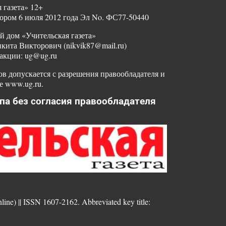
 газета» 12+
ором 6 июля 2012 года Эл No. ФС77-50440
й дом «Учительская газета»
ита Викторович (nikvik87@mail.ru)
акции: ug@ug.ru
в допускается с разрешения правообладателя и
е www.ug.ru.
па без согласия правообладателя
nline) || ISSN 1607-2162. Abbreviated key title: