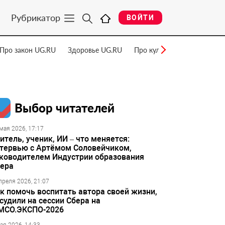
Рубрикатор
ВОЙТИ
Про закон UG.RU
Здоровье UG.RU
Про культуру UG.RU
Нау
Выбор читателей
мая 2026, 17:17
итель, ученик, ИИ – что меняется:
тервью с Артёмом Соловейчиком,
ководителем Индустрии образования
ера
преля 2026, 21:07
к помочь воспитать автора своей жизни,
судили на сессии Сбера на
МСО.ЭКСПО-2026