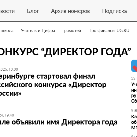
вости
Блог
Архив номеров
Подписка
 школа
Учитель и Цифра
Грамотей
Про финансы UG.RU
НКУРС “ДИРЕКТОР ГОДА”
025, 10:00
еринбурге стартовал финал
22 
сийского конкурса «Директор
Уч
ин
оссии»
ру
Сб
9 а
4, 19:40
Ка
ле объявили имя Директора года
об
М
и