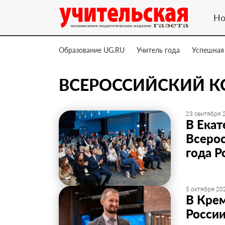
Но
Образование UG.RU
Учитель года
Успешная
ВСЕРОССИЙСКИЙ КО
23 сентября 2
В Екат
Всерос
года Р
5 октября 202
В Крем
Росси