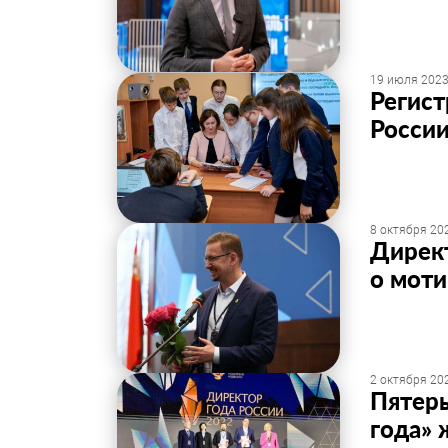
19 июля 2023
Регист
России
8 октября 202
Директ
о моти
2 октября 202
Пятер
года» 