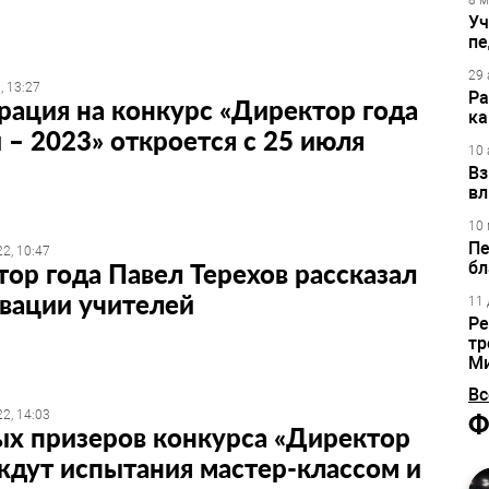
8 м
Уч
пе
29 
, 13:27
Ра
рация на конкурс «Директор года
ка
 – 2023» откроется с 25 июля
10 
Вз
вл
10 
Пе
2, 10:47
ор года Павел Терехов рассказал
бл
вации учителей
11 
Ре
тр
М
Вс
2, 14:03
Ф
ых призеров конкурса «Директор
ждут испытания мастер-классом и