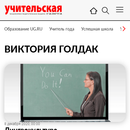
Образование UG.RU
Учитель года
Успешная школа
Учит
ВИКТОРИЯ ГОЛДАК
8 декабря 2020, 00:00
Лингвокультура