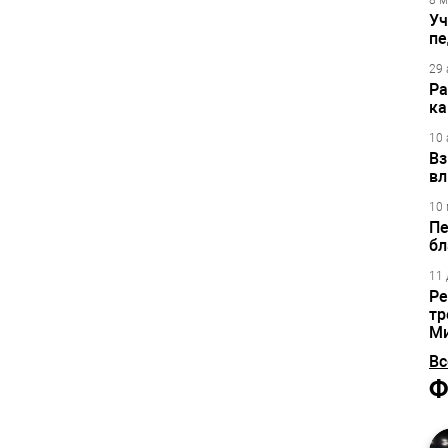
8 м
Уч
пе
29 
Ра
ка
10 
Вз
вл
10 
Пе
бл
11 
Ре
тр
М
Вс
Ф