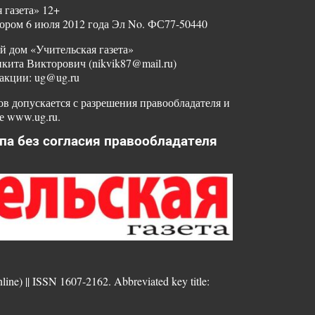
 газета» 12+
ором 6 июля 2012 года Эл No. ФС77-50440
й дом «Учительская газета»
ита Викторович (nikvik87@mail.ru)
акции: ug@ug.ru
в допускается с разрешения правообладателя и
е www.ug.ru.
па без согласия правообладателя
nline) || ISSN 1607-2162. Abbreviated key title: