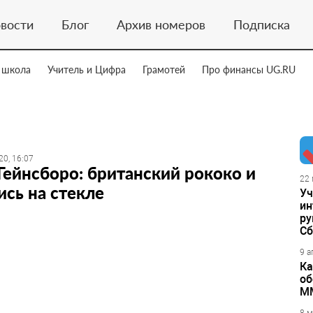
вости
Блог
Архив номеров
Подписка
 школа
Учитель и Цифра
Грамотей
Про финансы UG.RU
20, 16:07
Гейнсборо: британский рококо и
22 
сь на стекле
Уч
ин
ру
Сб
9 а
Ка
об
М