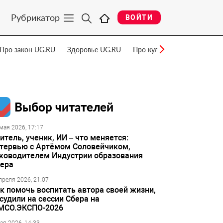
Рубрикатор
ВОЙТИ
Про закон UG.RU
Здоровье UG.RU
Про культуру UG.RU
Нау
Выбор читателей
мая 2026, 17:17
итель, ученик, ИИ – что меняется:
тервью с Артёмом Соловейчиком,
ководителем Индустрии образования
ера
преля 2026, 21:07
к помочь воспитать автора своей жизни,
судили на сессии Сбера на
МСО.ЭКСПО-2026