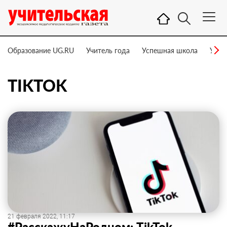
Образование UG.RU
Учитель года
Успешная школа
Учит
TIKTOK
21 февраля 2022, 11:17
#РасскажуНаРодном: TikTok