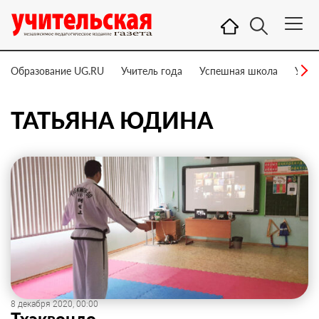
Образование UG.RU
Учитель года
Успешная школа
Учит
ТАТЬЯНА ЮДИНА
8 декабря 2020, 00:00
Тхэквондо