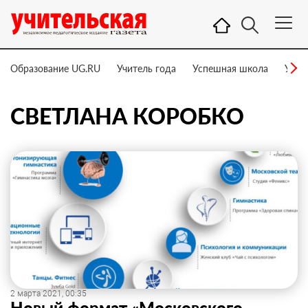
Образование UG.RU
Учитель года
Успешная школа
Учит
СВЕТЛАНА КОРОБКО
2 марта 2021, 00:35
Новый формат «Московского