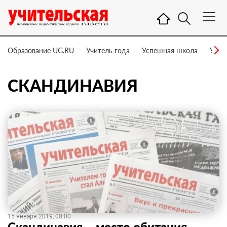
Образование UG.RU
Учитель года
Успешная школа
Учит
СКАНДИНАВИЯ
15 января 2019, 00:00
Скандинавия – место обитания