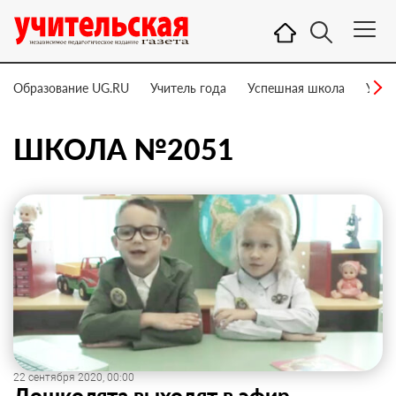
Образование UG.RU
Учитель года
Успешная школа
Учит
ШКОЛА №2051
22 сентября 2020, 00:00
Дошколята выходят в эфир