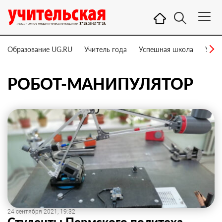
Образование UG.RU
Учитель года
Успешная школа
Учит
РОБОТ-МАНИПУЛЯТОР
24 сентября 2021, 19:32
Студенты Пермского политеха