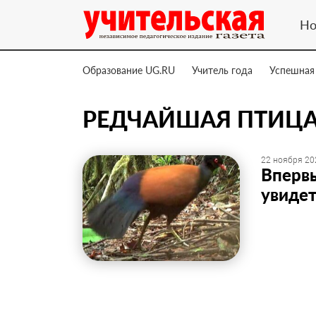
Но
Образование UG.RU
Учитель года
Успешная
РЕДЧАЙШАЯ ПТИЦ
22 ноября 20
Впервы
увиде