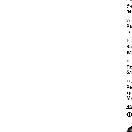
8 м
Уч
пе
29 
Ра
ка
10 
Вз
вл
10 
Пе
бл
11 
Ре
тр
М
Вс
Ф