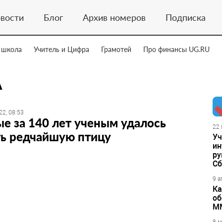
вости
Блог
Архив номеров
Подписка
 школа
Учитель и Цифра
Грамотей
Про финансы UG.RU
А
22, 08:53
е за 140 лет ученым удалось
22 
ть редчайшую птицу
Уч
ин
ру
Сб
9 а
Ка
об
М