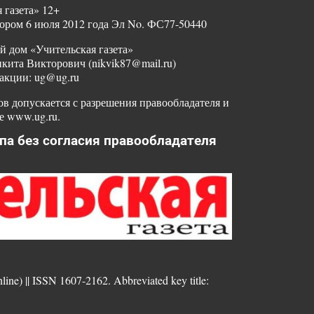
 газета» 12+
ором 6 июля 2012 года Эл No. ФС77-50440
й дом «Учительская газета»
ита Викторович (nikvik87@mail.ru)
акции: ug@ug.ru
в допускается с разрешения правообладателя и
е www.ug.ru.
па без согласия правообладателя
nline) || ISSN 1607-2162. Abbreviated key title: