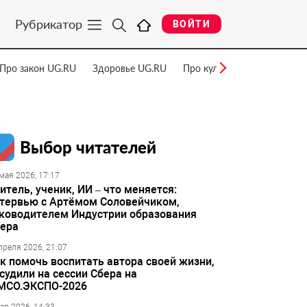
Рубрикатор
ВОЙТИ
Про закон UG.RU
Здоровье UG.RU
Про культуру UG.RU
Нау
Выбор читателей
мая 2026, 17:17
итель, ученик, ИИ – что меняется:
тервью с Артёмом Соловейчиком,
ководителем Индустрии образования
ера
преля 2026, 21:07
к помочь воспитать автора своей жизни,
судили на сессии Сбера на
МСО.ЭКСПО-2026