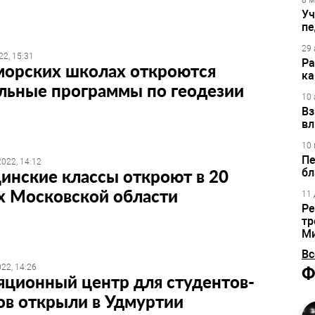
8 м
Уч
пе
29 
22, 15:31
Ра
морских школах откроются
ка
льные программы по геодезии
10 
Вз
вл
10 
Пе
022, 14:12
инские классы откроют в 20
бл
х Московской области
11 
Ре
тр
М
Вс
22, 14:26
Ф
ционный центр для студентов-
ов открыли в Удмуртии