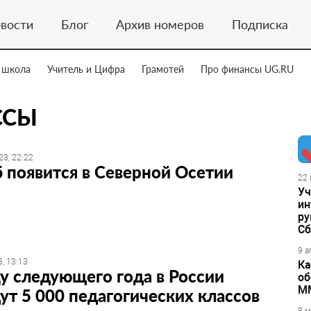
вости
Блог
Архив номеров
Подписка
 школа
Учитель и Цифра
Грамотей
Про финансы UG.RU
ССЫ
23, 22:22
 появится в Северной Осетии
22 
Уч
ин
ру
Сб
9 а
, 13:13
Ка
у следующего года в России
об
М
ут 5 000 педагогических классов