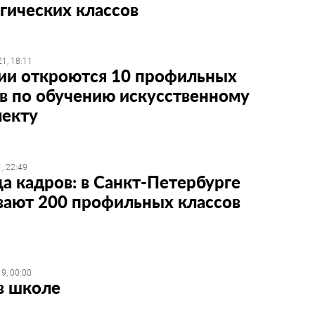
гических классов
1, 18:11
сии откроются 10 профильных
в по обучению искусственному
лекту
, 22:49
а кадров: в Санкт-Петербурге
вают 200 профильных классов
9, 00:00
в школе