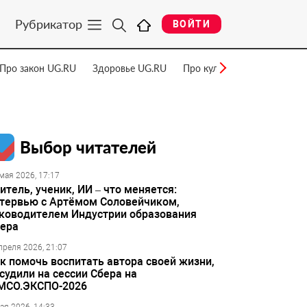
Рубрикатор
ВОЙТИ
Про закон UG.RU
Здоровье UG.RU
Про культуру UG.RU
Нау
Выбор читателей
мая 2026, 17:17
итель, ученик, ИИ – что меняется:
тервью с Артёмом Соловейчиком,
ководителем Индустрии образования
ера
преля 2026, 21:07
к помочь воспитать автора своей жизни,
судили на сессии Сбера на
МСО.ЭКСПО-2026