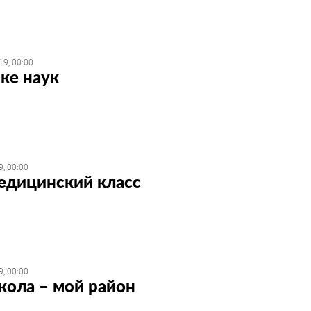
19, 00:00
ке наук
, 00:00
едицинский класс
, 00:00
кола – мой район