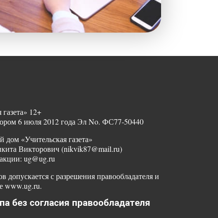
 газета» 12+
ором 6 июля 2012 года Эл No. ФС77-50440
й дом «Учительская газета»
ита Викторович (nikvik87@mail.ru)
акции: ug@ug.ru
в допускается с разрешения правообладателя и
е www.ug.ru.
па без согласия правообладателя