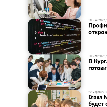
18 мая 2022, 
Профи
открою
10 мая 2022, 
В Кург
готови
22 марта 2022
Глава 
будет