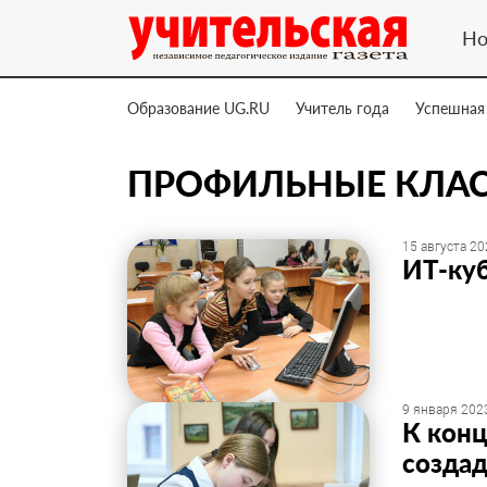
Но
Образование UG.RU
Учитель года
Успешная
ПРОФИЛЬНЫЕ КЛА
15 августа 20
ИТ-куб
9 января 2023
К конц
создад