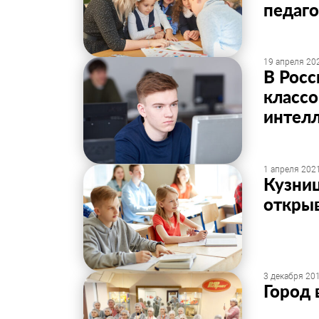
педаго
19 апреля 202
В Рос
классо
интел
1 апреля 2021
Кузниц
откры
3 декабря 201
Город 