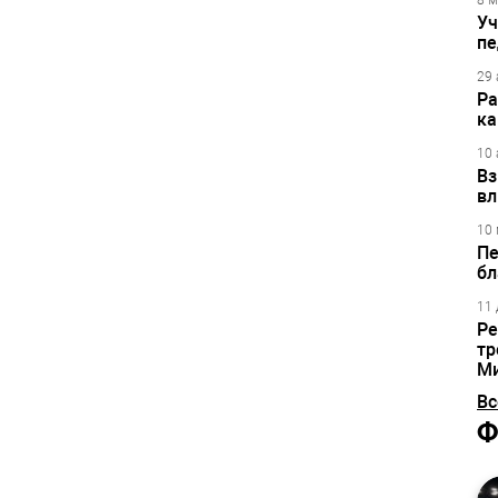
8 м
Уч
пе
29 
Ра
ка
10 
Вз
вл
10 
Пе
бл
11 
Ре
тр
М
Вс
Ф