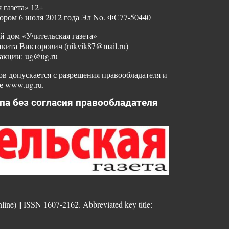
 газета» 12+
ором 6 июля 2012 года Эл No. ФС77-50440
й дом «Учительская газета»
ита Викторович (nikvik87@mail.ru)
акции: ug@ug.ru
в допускается с разрешения правообладателя и
е www.ug.ru.
па без согласия правообладателя
nline) || ISSN 1607-2162. Abbreviated key title: