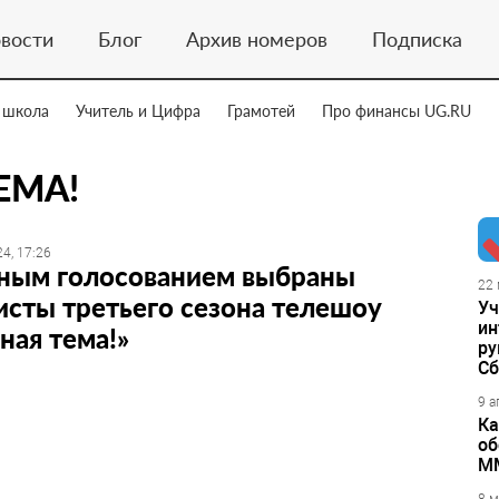
вости
Блог
Архив номеров
Подписка
 школа
Учитель и Цифра
Грамотей
Про финансы UG.RU
ЕМА!
4, 17:26
ным голосованием выбраны
22 
сты третьего сезона телешоу
Уч
ин
ная тема!»
ру
Сб
9 а
Ка
об
М