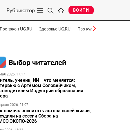
Рубрикатор
ВОЙТИ
Про закон UG.RU
Здоровье UG.RU
Про культуру UG.RU
Нау
Выбор читателей
мая 2026, 17:17
итель, ученик, ИИ – что меняется:
тервью с Артёмом Соловейчиком,
ководителем Индустрии образования
ера
преля 2026, 21:07
к помочь воспитать автора своей жизни,
судили на сессии Сбера на
МСО.ЭКСПО-2026