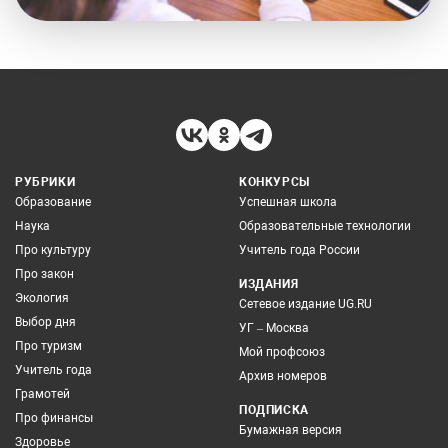
РУБРИКИ
КОНКУРСЫ
Образование
Успешная школа
Наука
Образовательные технологии
Про культуру
Учитель года России
Про закон
ИЗДАНИЯ
Экология
Сетевое издание UG.RU
Выбор дня
УГ – Москва
Про туризм
Мой профсоюз
Учитель года
Архив номеров
Грамотей
ПОДПИСКА
Про финансы
Бумажная версия
Здоровье