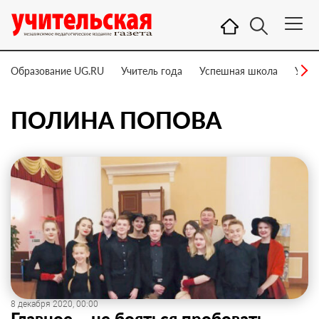
Образование UG.RU
Учитель года
Успешная школа
Учит
ПОЛИНА ПОПОВА
8 декабря 2020, 00:00
Главное – не бояться пробовать