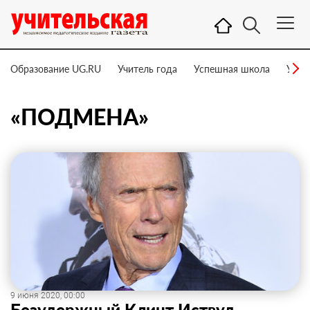
Образование UG.RU
Учитель года
Успешная школа
Учит
«ПОДМЕНА»
9 июня 2020, 00:00
Безудержный Клинт Иствуд