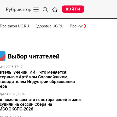
Рубрикатор
ВОЙТИ
Про закон UG.RU
Здоровье UG.RU
Про культуру UG.RU
Нау
Выбор читателей
мая 2026, 17:17
итель, ученик, ИИ – что меняется:
тервью с Артёмом Соловейчиком,
ководителем Индустрии образования
ера
преля 2026, 21:07
к помочь воспитать автора своей жизни,
судили на сессии Сбера на
МСО.ЭКСПО-2026