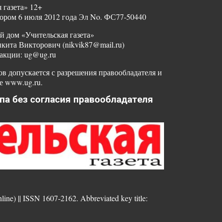
 газета» 12+
ором 6 июля 2012 года Эл No. ФС77-50440
й дом «Учительская газета»
ита Викторович (nikvik87@mail.ru)
акции: ug@ug.ru
в допускается с разрешения правообладателя и
е www.ug.ru.
па без согласия правообладателя
nline) || ISSN 1607-2162. Abbreviated key title: