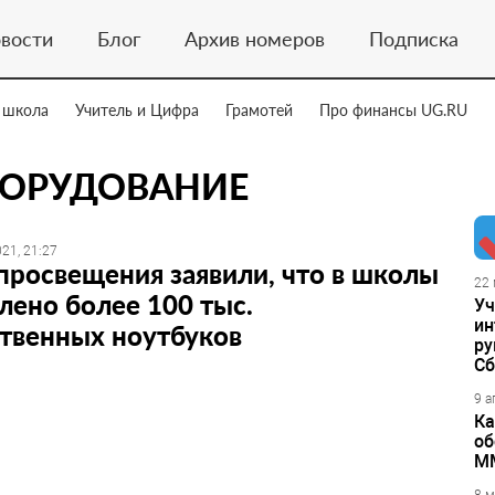
вости
Блог
Архив номеров
Подписка
 школа
Учитель и Цифра
Грамотей
Про финансы UG.RU
БОРУДОВАНИЕ
21, 21:27
росвещения заявили, что в школы
22 
лено более 100 тыс.
Уч
ин
твенных ноутбуков
ру
Сб
9 а
Ка
об
М