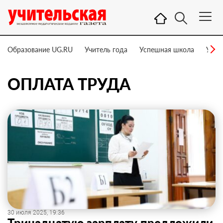
Образование UG.RU
Учитель года
Успешная школа
Учит
ОПЛАТА ТРУДА
30 июля 2025, 19:36
Тринадцатую зарплату предложили