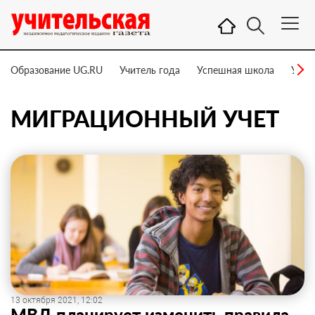
Образование UG.RU
Учитель года
Успешная школа
Учит
МИГРАЦИОННЫЙ УЧЕТ
13 октября 2021, 12:02
МВД планирует изменить правила