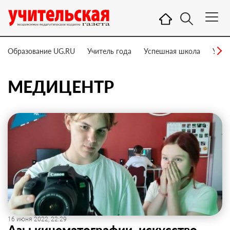
Образование UG.RU
Учитель года
Успешная школа
Учит
МЕДИЦЕНТР
16 июня 2022, 22:29
Азы кинематографии, искусство