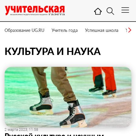
Образование UG.RU
Учитель года
Успешная школа
Учит
КУЛЬТУРА И НАУКА
2 марта 2023, 11:58
Русской культуре и научным