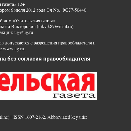
 газета» 12+
ором 6 июля 2012 года Эл No. ФС77-50440
й дом «Учительская газета»
ита Викторович (nikvik87@mail.ru)
акции: ug@ug.ru
в допускается с разрешения правообладателя и
е www.ug.ru.
па без согласия правообладателя
nline) || ISSN 1607-2162. Abbreviated key title: