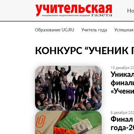
Но
Образование UG.RU
Учитель года
Успешная
КОНКУРС “УЧЕНИК 
10 декабря 20
Уника
финал
«Учени
8 декабря 202
Финал 
года-2