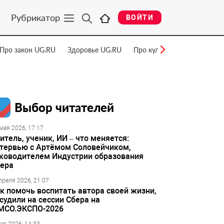
Рубрикатор
ВОЙТИ
Про закон UG.RU
Здоровье UG.RU
Про культуру UG.RU
Нау
Выбор читателей
мая 2026, 17:17
итель, ученик, ИИ – что меняется:
тервью с Артёмом Соловейчиком,
ководителем Индустрии образования
ера
преля 2026, 21:07
к помочь воспитать автора своей жизни,
судили на сессии Сбера на
МСО.ЭКСПО-2026