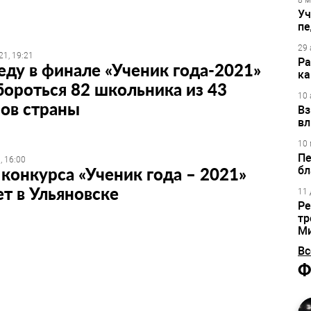
8 м
Уч
пе
29 
21, 19:21
Ра
еду в финале «Ученик года-2021»
ка
бороться 82 школьника из 43
10 
ов страны
Вз
вл
10 
Пе
, 16:00
конкурса «Ученик года – 2021»
бл
т в Ульяновске
11 
Ре
тр
М
Вс
Ф