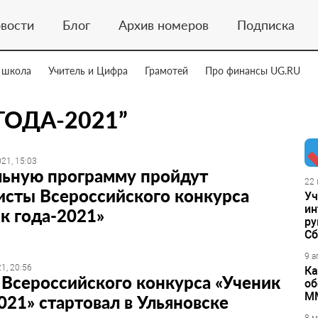
вости
Блог
Архив номеров
Подписка
 школа
Учитель и Цифра
Грамотей
Про финансы UG.RU
ГОДА-2021”
21, 15:03
льную программу пройдут
22 
исты Всероссийского конкурса
Уч
ин
к года-2021»
ру
Сб
9 а
1, 20:56
Ка
Всероссийского конкурса «Ученик
об
М
021» стартовал в Ульяновске