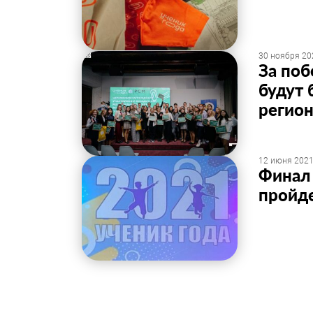
30 ноября 20
За поб
будут 
регион
12 июня 2021
Финал 
пройде