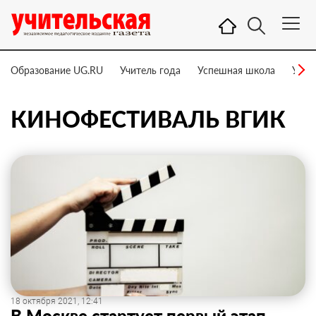
Образование UG.RU
Учитель года
Успешная школа
Учит
КИНОФЕСТИВАЛЬ ВГИК
18 октября 2021, 12:41
В Москве стартует первый этап