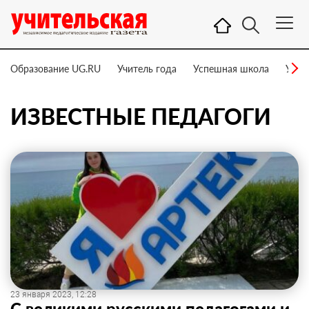
Образование UG.RU
Учитель года
Успешная школа
Учит
ИЗВЕСТНЫЕ ПЕДАГОГИ
23 января 2023, 12:28
С великими русскими педагогами и