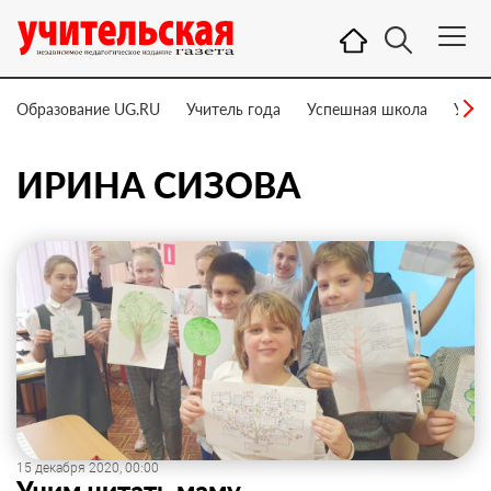
Образование UG.RU
Учитель года
Успешная школа
Учит
ИРИНА СИЗОВА
15 декабря 2020, 00:00
Учим читать маму