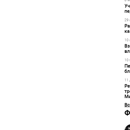
8 м
Уч
пе
29 
Ра
ка
10 
Вз
вл
10 
Пе
бл
11 
Ре
тр
М
Вс
Ф