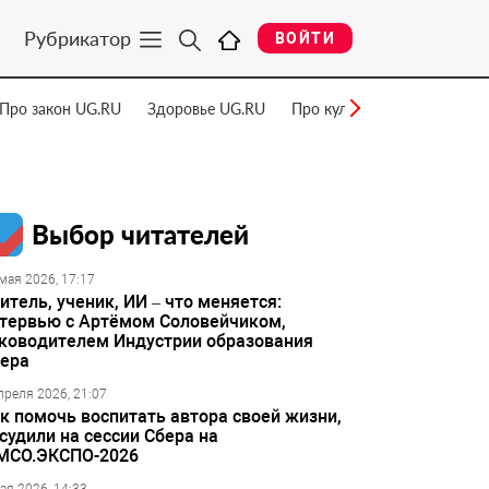
Рубрикатор
ВОЙТИ
Про закон UG.RU
Здоровье UG.RU
Про культуру UG.RU
Нау
Выбор читателей
мая 2026, 17:17
итель, ученик, ИИ – что меняется:
тервью с Артёмом Соловейчиком,
ководителем Индустрии образования
ера
преля 2026, 21:07
к помочь воспитать автора своей жизни,
судили на сессии Сбера на
МСО.ЭКСПО-2026