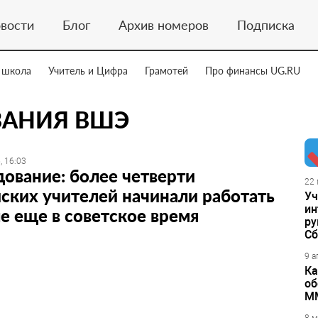
вости
Блог
Архив номеров
Подписка
 школа
Учитель и Цифра
Грамотей
Про финансы UG.RU
ВАНИЯ ВШЭ
, 16:03
ование: более четверти
22 
ских учителей начинали работать
Уч
ин
е еще в советское время
ру
Сб
9 а
Ка
об
М