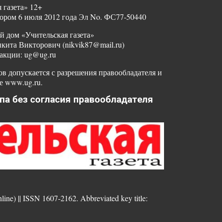
 газета» 12+
ором 6 июля 2012 года Эл No. ФС77-50440
й дом «Учительская газета»
ита Викторович (nikvik87@mail.ru)
акции: ug@ug.ru
в допускается с разрешения правообладателя и
е www.ug.ru.
па без согласия правообладателя
nline) || ISSN 1607-2162. Abbreviated key title: