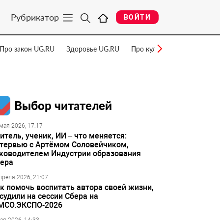
Рубрикатор
ВОЙТИ
Про закон UG.RU
Здоровье UG.RU
Про культуру UG.RU
Нау
Выбор читателей
мая 2026, 17:17
итель, ученик, ИИ – что меняется:
тервью с Артёмом Соловейчиком,
ководителем Индустрии образования
ера
преля 2026, 21:07
к помочь воспитать автора своей жизни,
судили на сессии Сбера на
МСО.ЭКСПО-2026