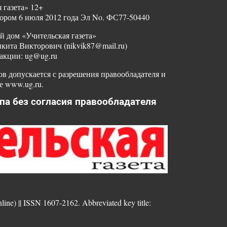
 газета» 12+
ором 6 июля 2012 года Эл No. ФС77-50440
й дом «Учительская газета»
ита Викторович (nikvik87@mail.ru)
акции: ug@ug.ru
в допускается с разрешения правообладателя и
е www.ug.ru.
па без согласия правообладателя
nline) || ISSN 1607-2162. Abbreviated key title: