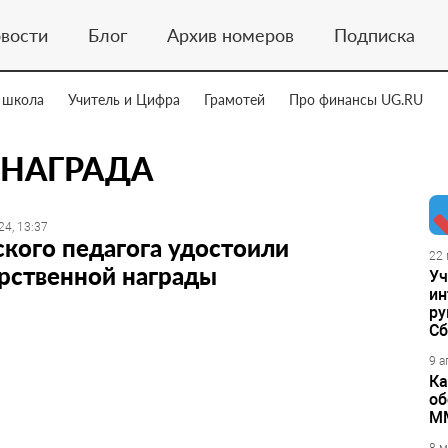
вости
Блог
Архив номеров
Подписка
 школа
Учитель и Цифра
Грамотей
Про финансы UG.RU
 НАГРАДА
24, 13:37
кого педагога удостоили
22 
рственной награды
Уч
ин
ру
Сб
9 а
Ка
об
М