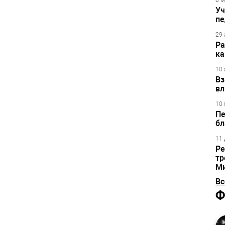
8 м
Уч
пе
29 
Ра
ка
10 
Вз
вл
10 
Пе
бл
11 
Ре
тр
М
Вс
Ф