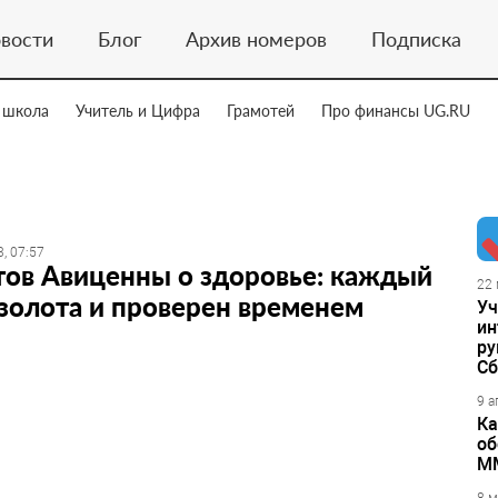
вости
Блог
Архив номеров
Подписка
 школа
Учитель и Цифра
Грамотей
Про финансы UG.RU
, 07:57
тов Авиценны о здоровье: каждый
22 
 золота и проверен временем
Уч
ин
ру
Сб
9 а
Ка
об
М