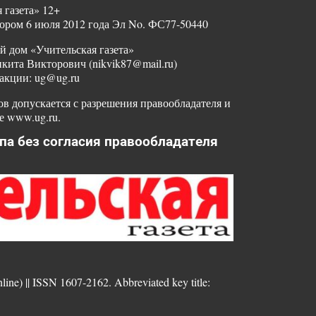
 газета» 12+
ором 6 июля 2012 года Эл No. ФС77-50440
й дом «Учительская газета»
ита Викторович (nikvik87@mail.ru)
акции: ug@ug.ru
в допускается с разрешения правообладателя и
е www.ug.ru.
па без согласия правообладателя
nline) || ISSN 1607-2162. Abbreviated key title: