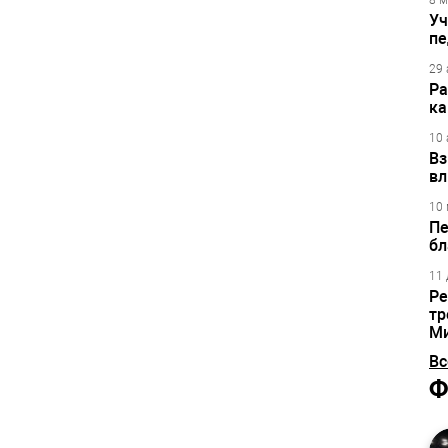
8 м
Уч
пе
29 
Ра
ка
10 
Вз
вл
10 
Пе
бл
11 
Ре
тр
М
Вс
Ф