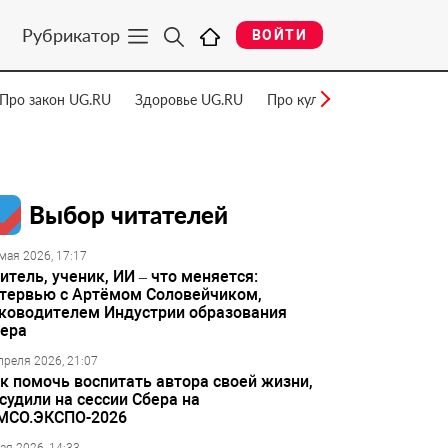
Рубрикатор
ВОЙТИ
Про закон UG.RU
Здоровье UG.RU
Про культуру UG.RU
Нау
Выбор читателей
мая 2026, 17:17
итель, ученик, ИИ – что меняется:
тервью с Артёмом Соловейчиком,
ководителем Индустрии образования
ера
преля 2026, 21:07
к помочь воспитать автора своей жизни,
судили на сессии Сбера на
МСО.ЭКСПО-2026