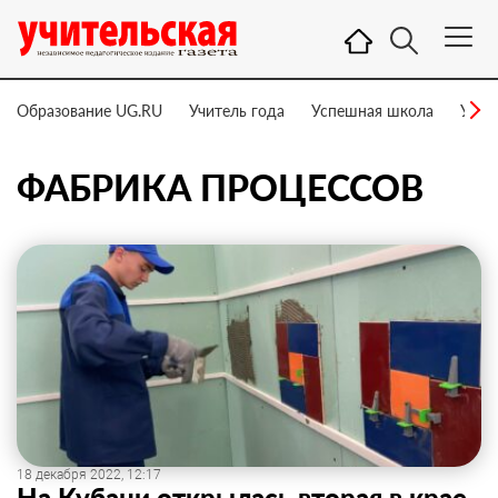
Образование UG.RU
Учитель года
Успешная школа
Учит
ФАБРИКА ПРОЦЕССОВ
18 декабря 2022, 12:17
На Кубани открылась вторая в крае