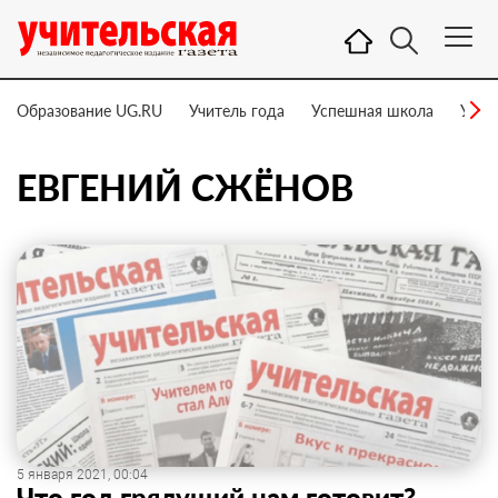
Образование UG.RU
Учитель года
Успешная школа
Учит
ЕВГЕНИЙ СЖЁНОВ
5 января 2021, 00:04
Что год грядущий нам готовит?